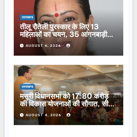
उत्तराखण्ड
तीलू रौतेली पुरस्कार के लिए 13
महिलाओं का चयन, 35 आंगनबाड़ी
कार्यकर्तियां भी होंगी सम्मानित…
AUGUST 6, 2026
उत्तराखण्ड
मसूरी विधानसभा को 17.80 करोड़
की विकास योजनाओं की सौगात, सीएम
धामी ने किया लोकार्पण-शिलान्यास.
AUGUST 4, 2026