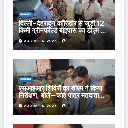
उत्तराखण्ड
दिल्ली-देहरादून कॉरिडोर से जुड़ी 12
किमी ग्रीनफील्ड बाईपास का डीएम ने
किया निरीक्षण…
AUGUST 6, 2026
उत्तराखण्ड
एसआईआर शिविरों का डीएम ने किया
निरीक्षण, बोले—कोई पात्र मतदाता
सूची से न छूटे…
AUGUST 6, 2026