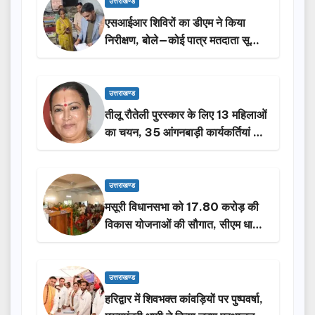
उत्तराखण्ड
एसआईआर शिविरों का डीएम ने किया
निरीक्षण, बोले—कोई पात्र मतदाता सूची
से न छूटे…
उत्तराखण्ड
तीलू रौतेली पुरस्कार के लिए 13 महिलाओं
का चयन, 35 आंगनबाड़ी कार्यकर्तियां भी
होंगी सम्मानित…
उत्तराखण्ड
मसूरी विधानसभा को 17.80 करोड़ की
विकास योजनाओं की सौगात, सीएम धामी
ने किया लोकार्पण-शिलान्यास.
उत्तराखण्ड
हरिद्वार में शिवभक्त कांवड़ियों पर पुष्पवर्षा,