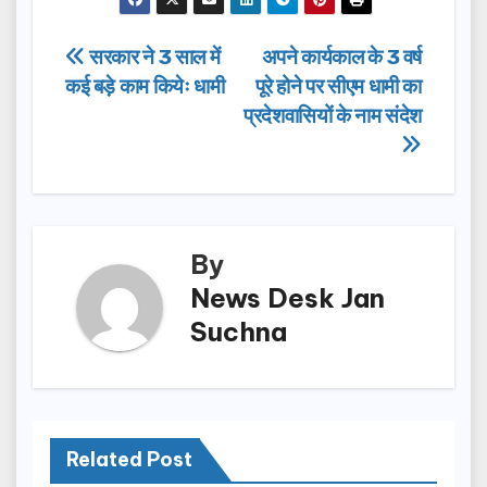
c
st
ail
ar
e
o
e
Post
सरकार ने 3 साल में
अपने कार्यकाल के 3 वर्ष
b
d
कई बड़े काम कियेः धामी
पूरे होने पर सीएम धामी का
navigation
o
o
प्रदेशवासियों के नाम संदेश
o
n
k
By
News Desk Jan
Suchna
Related Post