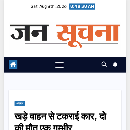
Skip
Sat. Aug 8th, 2026
8:48:39 AM
to
content
अपराध
खड़े वाहन से टकराई कार, दो
की मौत एक गम्भीर