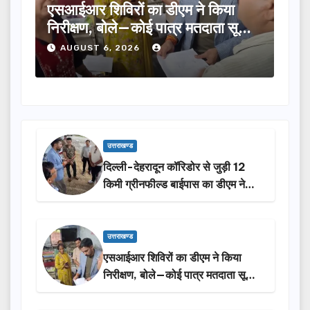
एसआईआर शिविरों का डीएम ने किया
तीलू रौतेल
निरीक्षण, बोले—कोई पात्र मतदाता सूची
का चयन, 3
से न छूटे…
होंगी सम्
AUGUST 6, 2026
AUGUST 
उत्तराखण्ड
दिल्ली-देहरादून कॉरिडोर से जुड़ी 12
किमी ग्रीनफील्ड बाईपास का डीएम ने
किया निरीक्षण…
उत्तराखण्ड
एसआईआर शिविरों का डीएम ने किया
निरीक्षण, बोले—कोई पात्र मतदाता सूची
से न छूटे…