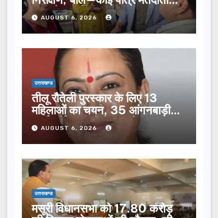
सूची से न छूटे…
AUGUST 6, 2026
उत्तराखण्ड
तीलू रौतेली पुरस्कार के लिए 13
महिलाओं का चयन, 35 आंगनबाड़ी
कार्यकर्तियां भी होंगी सम्मानित…
AUGUST 6, 2026
उत्तराखण्ड
मसूरी विधानसभा को 17.80 करोड़