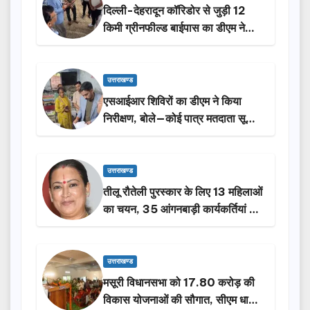
दिल्ली-देहरादून कॉरिडोर से जुड़ी 12
किमी ग्रीनफील्ड बाईपास का डीएम ने
किया निरीक्षण…
उत्तराखण्ड
एसआईआर शिविरों का डीएम ने किया
निरीक्षण, बोले—कोई पात्र मतदाता सूची
से न छूटे…
उत्तराखण्ड
तीलू रौतेली पुरस्कार के लिए 13 महिलाओं
का चयन, 35 आंगनबाड़ी कार्यकर्तियां भी
होंगी सम्मानित…
उत्तराखण्ड
मसूरी विधानसभा को 17.80 करोड़ की
विकास योजनाओं की सौगात, सीएम धामी