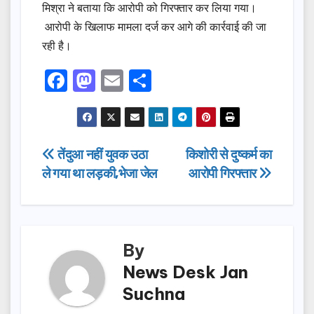
मिश्रा ने बताया कि आरोपी को गिरफ्तार कर लिया गया।
आरोपी के खिलाफ मामला दर्ज कर आगे की कार्रवाई की जा
रही है।
F
M
E
S
a
a
m
h
c
st
ail
ar
e
o
e
Post
तेंदुआ नहीं युवक उठा
किशोरी से दुष्कर्म का
b
d
ले गया था लड़की,भेजा जेल
आरोपी गिरफ्तार
navigation
o
o
o
n
k
By
News Desk Jan
Suchna