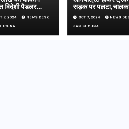
ग्रीनफील्ड ब
त विदेशी पैडलर
सड़क पर पलटा,चाल
AUGUST 6, 
डीएम ने किया
तार
परिचालक गंभीर
T 7, 2024
NEWS DESK
OCT 7, 2024
NEWS DE
SUCHNA
JAN SUCHNA