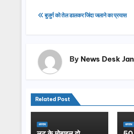
c
st
ail
ar
e
o
e
Post
बुजुर्ग को तेल डालकर जिंदा जलाने का प्रयास
b
d
navigation
o
o
o
n
k
By
News Desk Jan
Related Post
अपराध
अपराध
लूट के मोबाइल दो
50 