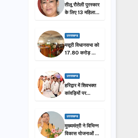
तीलू रौतेली पुरस्कार
के लिए 13 महिलाओं
का चयन, 35
आंगनबाड़ी
कार्यकर्तियां भी होंगी
उत्तराखण्ड
सम्मानित…
मसूरी विधानसभा को
17.80 करोड़ की
विकास योजनाओं की
सौगात, सीएम धामी
ने किया लोकार्पण-
उत्तराखण्ड
शिलान्यास.
हरिद्वार में शिवभक्त
कांवड़ियों पर
पुष्पवर्षा, मुख्यमंत्री
धामी ने किया चरण
प्रक्षालन…
उत्तराखण्ड
मुख्यमंत्री ने विभिन्न
विकास योजनाओं के