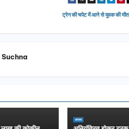
ट्रेन की चपेट में आने से युवक की मौ
 Suchna
उत्तराखण्ड
दिल्ली-देहरा
अपराध
से जुड़ी 12 क
लाख की कोकीन
अनियंत्रित होकर ट्रक