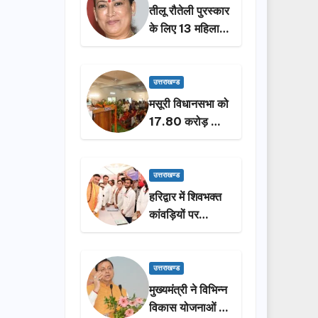
तीलू रौतेली पुरस्कार
के लिए 13 महिलाओं
का चयन, 35
आंगनबाड़ी
कार्यकर्तियां भी होंगी
उत्तराखण्ड
सम्मानित…
मसूरी विधानसभा को
17.80 करोड़ की
विकास योजनाओं की
सौगात, सीएम धामी
ने किया लोकार्पण-
उत्तराखण्ड
शिलान्यास.
हरिद्वार में शिवभक्त
कांवड़ियों पर
पुष्पवर्षा, मुख्यमंत्री
धामी ने किया चरण
प्रक्षालन…
उत्तराखण्ड
मुख्यमंत्री ने विभिन्न
विकास योजनाओं के