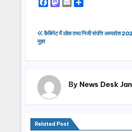
F
M
E
S
a
a
m
h
c
st
ail
ar
e
o
e
Post
कैबिनेट में लोक तथा निजी संपत्ति अध्यादेश 2
b
d
मुहर
navigation
o
o
o
n
k
By
News Desk Jan
Related Post