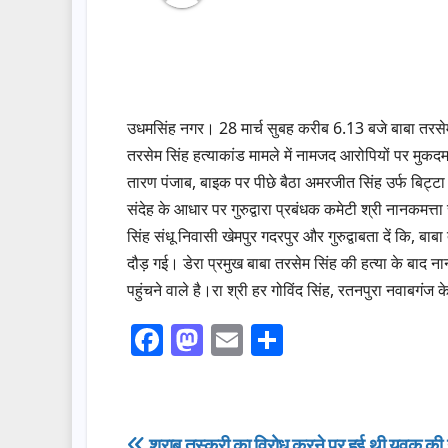
उधमसिंह नगर। 28 मार्च सुबह करीब 6.13 बजे बाबा तरसेम 
तरसेम सिंह हत्याकांड मामले में नामजद आरोपियों पर मुकदम
तारण पंजाब, बाइक पर पीछे बैठा अमरजीत सिंह उर्फ बिट्ट
संदेह के आधार पर गुरुद्वारा प्रबंधक कमेटी श्री नानकमत्त
सिंह संधू निवासी खेमपुर गदरपुर और गुरुद्वाबता दें कि, 
दौड़ गई। डेरा प्रमुख बाबा तरसेम सिंह की हत्या के बाद ना
पहुंचने वाले है।रा श्री हर गोविंद सिंह, रतनपुरा नवाबगंज
F
M
E
S
a
a
m
h
c
st
ail
ar
e
o
e
शराब तस्करी का विरोध करने पर हुई थी युवक की 