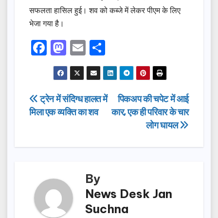
सफलता हासिल हुई। शव को कब्जे में लेकर पीएम के लिए
भेजा गया है।
F
M
E
S
a
a
m
h
c
st
ail
ar
e
o
e
Post
ट्रेन में संदिग्‍ध हालत में
पिकअप की चपेट में आई
b
d
मिला एक व्‍यक्ति का शव
कार, एक ही परिवार के चार
navigation
o
o
लोग घायल
o
n
k
By
News Desk Jan
Suchna