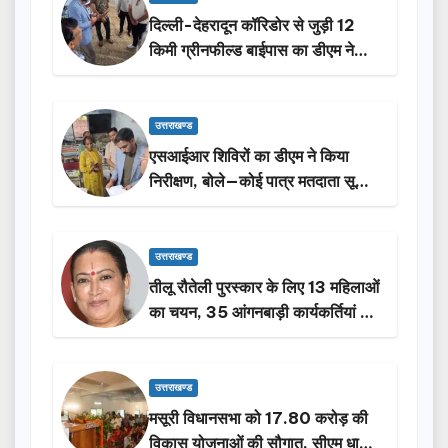
दिल्ली-देहरादून कॉरिडोर से जुड़ी 12
किमी ग्रीनफील्ड बाईपास का डीएम ने
किया निरीक्षण…
उत्तराखण्ड
एसआईआर शिविरों का डीएम ने किया
निरीक्षण, बोले—कोई पात्र मतदाता सूची
से न छूटे…
उत्तराखण्ड
तीलू रौतेली पुरस्कार के लिए 13 महिलाओं
का चयन, 35 आंगनबाड़ी कार्यकर्तियां भी
होंगी सम्मानित…
उत्तराखण्ड
मसूरी विधानसभा को 17.80 करोड़ की
विकास योजनाओं की सौगात, सीएम धामी