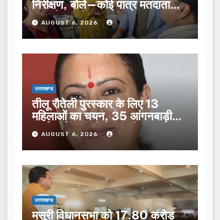
निरीक्षण, बोले—कोई पात्र मतदाता
सूची से न छूटे…
AUGUST 6, 2026
उत्तराखण्ड
तीलू रौतेली पुरस्कार के लिए 13
महिलाओं का चयन, 35 आंगनबाड़ी
कार्यकर्तियां भी होंगी सम्मानित…
AUGUST 6, 2026
उत्तराखण्ड
मसूरी विधानसभा को 17.80 करोड़