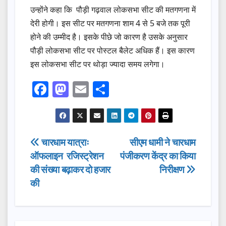
उन्होंने कहा कि पौड़ी गढ़वाल लोकसभा सीट की मतगणना में
देरी होगी। इस सीट पर मतगणना शाम 4 से 5 बजे तक पूरी
होने की उम्मीद है। इसके पीछे जो कारण है उसके अनुसार
पौड़ी लोकसभा सीट पर पोस्टल बैलेट अधिक हैं। इस कारण
इस लोकसभा सीट पर थोड़ा ज्यादा समय लगेगा।
F
M
E
S
a
a
m
h
c
st
ail
ar
e
o
e
Post
चारधाम यात्राः
सीएम धामी ने चारधाम
b
d
ऑफलाइन रजिस्ट्रेशन
पंजीकरण केंद्र का किया
navigation
o
o
की संख्या बढ़ाकर दो हजार
निरीक्षण
o
n
की
k