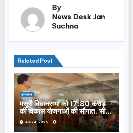
By
News Desk Jan
Suchna
Related Post
उत्तराखण्ड
मसूरी विधानसभा को 17.80 करोड़
की विकास योजनाओं की सौगात, सीएम
धामी ने किया लोकार्पण-शिलान्यास.
AUG 4, 2026