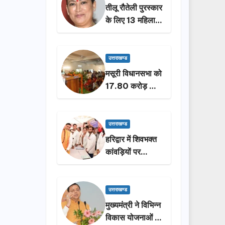
तीलू रौतेली पुरस्कार
के लिए 13 महिलाओं
का चयन, 35
आंगनबाड़ी
कार्यकर्तियां भी होंगी
उत्तराखण्ड
सम्मानित…
मसूरी विधानसभा को
17.80 करोड़ की
विकास योजनाओं की
सौगात, सीएम धामी
ने किया लोकार्पण-
उत्तराखण्ड
शिलान्यास.
हरिद्वार में शिवभक्त
कांवड़ियों पर
पुष्पवर्षा, मुख्यमंत्री
धामी ने किया चरण
प्रक्षालन…
उत्तराखण्ड
मुख्यमंत्री ने विभिन्न
विकास योजनाओं के