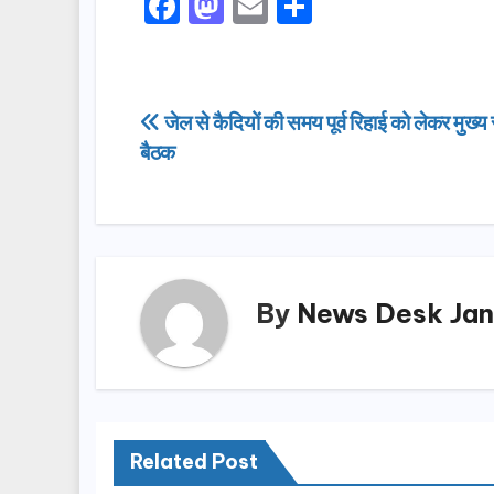
F
M
E
S
a
a
m
h
c
st
ail
ar
e
o
e
Post
जेल से कैदियों की समय पूर्व रिहाई को लेकर मुख्य
b
d
बैठक
navigation
o
o
o
n
k
By
News Desk Jan
Related Post