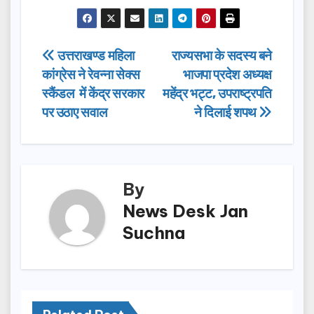
a
a
m
h
c
st
ail
ar
e
o
e
Post
उत्तराखण्ड महिला
राज्यसभा के सदस्य बने
b
d
कांग्रेस ने रेवन्ना सेक्स
भाजपा प्रदेश अध्यक्ष
navigation
o
o
स्कैंडल में केंद्र सरकार
महेंद्र भट्ट, उपराष्ट्रपति
o
n
पर उठाए सवाल
ने दिलाई शपथ
k
By
News Desk Jan
Suchna