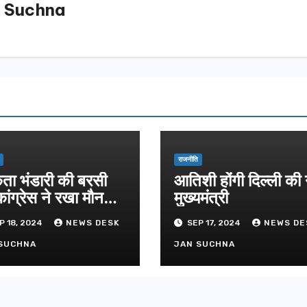
 Suchna
ग्रीनफील्ड ब
AUGUST 6, 
डीएम ने किया
राजनीति
िता भंडारी की बरसी
आतिशी होंगी दिल्ली की
ांग्रेस ने रखा मौन
मुख्यमंत्री
ास
P 18, 2024
NEWS DESK
SEP 17, 2024
NEWS DE
SUCHNA
JAN SUCHNA