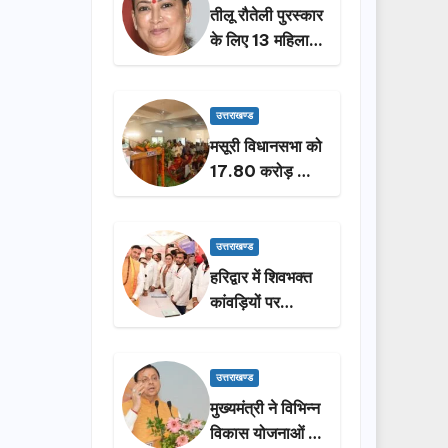
तीलू रौतेली पुरस्कार
के लिए 13 महिलाओं
का चयन, 35
आंगनबाड़ी
कार्यकर्तियां भी होंगी
उत्तराखण्ड
सम्मानित…
मसूरी विधानसभा को
17.80 करोड़ की
विकास योजनाओं की
सौगात, सीएम धामी
ने किया लोकार्पण-
उत्तराखण्ड
शिलान्यास.
हरिद्वार में शिवभक्त
कांवड़ियों पर
पुष्पवर्षा, मुख्यमंत्री
धामी ने किया चरण
प्रक्षालन…
उत्तराखण्ड
मुख्यमंत्री ने विभिन्न
विकास योजनाओं के