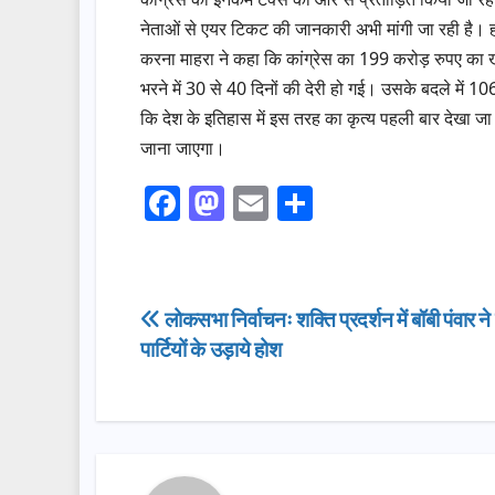
नेताओं से एयर टिकट की जानकारी अभी मांगी जा रही है। ह
करना माहरा ने कहा कि कांग्रेस का 199 करोड़ रुपए का 
भरने में 30 से 40 दिनों की देरी हो गई। उसके बदले में 1
कि देश के इतिहास में इस तरह का कृत्य पहली बार देखा जा 
जाना जाएगा।
F
M
E
S
a
a
m
h
c
st
ail
ar
e
o
e
Post
लोकसभा निर्वाचनः शक्ति प्रदर्शन में बॉबी पंवार न
b
d
पार्टियों के उड़ाये होश
navigation
o
o
o
n
k