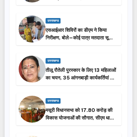
किया निरीक्षण…
उत्तराखण्ड
एसआईआर शिविरों का डीएम ने किया
निरीक्षण, बोले—कोई पात्र मतदाता सूची
से न छूटे…
उत्तराखण्ड
तीलू रौतेली पुरस्कार के लिए 13 महिलाओं
का चयन, 35 आंगनबाड़ी कार्यकर्तियां भी
होंगी सम्मानित…
उत्तराखण्ड
मसूरी विधानसभा को 17.80 करोड़ की
विकास योजनाओं की सौगात, सीएम धामी
ने किया लोकार्पण-शिलान्यास.