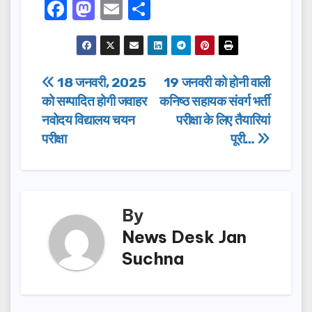
F
M
E
S
a
a
m
h
c
st
ail
ar
e
o
e
Post
18 जनवरी, 2025
19 जनवरी को होनी वाली
b
d
को सम्पादित होगी जवाहर
कनिष्ठ सहायक संवर्ग भर्ती
navigation
o
o
नवोदय विद्यालय चयन
परीक्षा के लिए तैयारियां
o
n
परीक्षा
पूरी…
k
By
News Desk Jan
Suchna