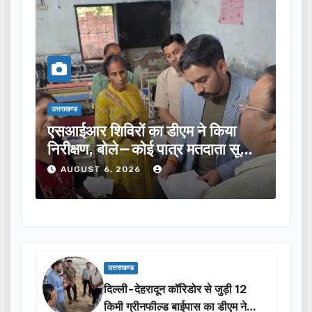
उत्तराखण्ड
विरों का डीएम ने किया
तीलू रौतेली पुरस्कार के
बोले—कोई पात्र मतदाता सूची
का चयन, 35 आंगनबाड़ी का
होंगी सम्मानित…
, 2026
AUGUST 6, 2026
उत्तराखण्ड
दिल्ली-देहरादून कॉरिडोर से जुड़ी 12
किमी ग्रीनफील्ड बाईपास का डीएम ने