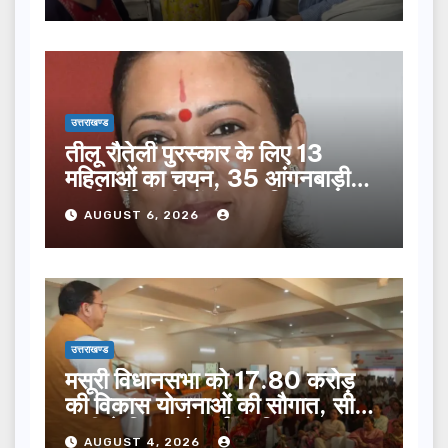
उत्तराखण्ड
तीलू रौतेली पुरस्कार के लिए 13
महिलाओं का चयन, 35 आंगनबाड़ी
कार्यकर्तियां भी होंगी सम्मानित…
AUGUST 6, 2026
उत्तराखण्ड
मसूरी विधानसभा को 17.80 करोड़
की विकास योजनाओं की सौगात, सीएम
धामी ने किया लोकार्पण-शिलान्यास.
AUGUST 4, 2026