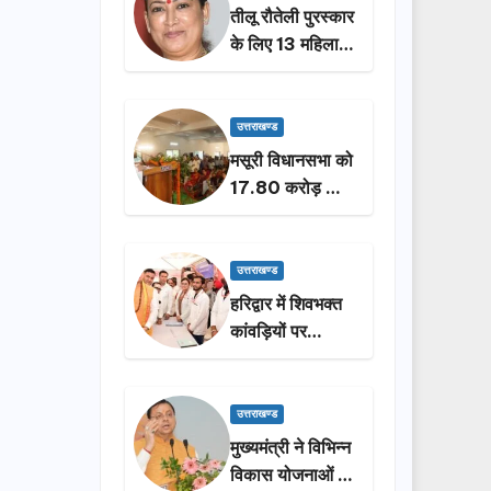
तीलू रौतेली पुरस्कार
के लिए 13 महिलाओं
का चयन, 35
आंगनबाड़ी
कार्यकर्तियां भी होंगी
उत्तराखण्ड
सम्मानित…
मसूरी विधानसभा को
17.80 करोड़ की
विकास योजनाओं की
सौगात, सीएम धामी
ने किया लोकार्पण-
उत्तराखण्ड
शिलान्यास.
हरिद्वार में शिवभक्त
कांवड़ियों पर
पुष्पवर्षा, मुख्यमंत्री
धामी ने किया चरण
प्रक्षालन…
उत्तराखण्ड
मुख्यमंत्री ने विभिन्न
विकास योजनाओं के