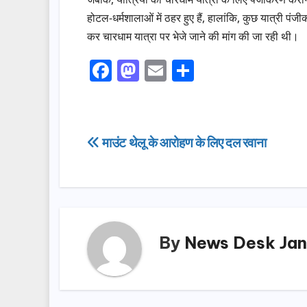
होटल-धर्मशालाओं में ठहर हुए हैं, हालांकि, कुछ यात्री पं
कर चारधाम यात्रा पर भेजे जाने की मांग की जा रही थी।
F
M
E
S
a
a
m
h
c
st
ail
ar
e
o
e
Post
माउंट थेलू के आरोहण के लिए दल रवाना
b
d
navigation
o
o
o
n
k
By
News Desk Jan