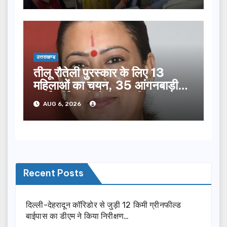
उत्तराखण्ड
तीलू रौतेली पुरस्कार के लिए 13
महिलाओं का चयन, 35 आंगनबाड़ी
कार्यकर्तियां भी होंगी सम्मानित…
AUG 6, 2026
Recent Posts
दिल्ली-देहरादून कॉरिडोर से जुड़ी 12 किमी ग्रीनफील्ड
बाईपास का डीएम ने किया निरीक्षण…