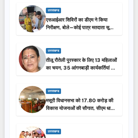
उत्तराखण्ड
एसआईआर शिविरों का डीएम ने किया
निरीक्षण, बोले—कोई पात्र मतदाता सूची
से न छूटे…
उत्तराखण्ड
तीलू रौतेली पुरस्कार के लिए 13 महिलाओं
का चयन, 35 आंगनबाड़ी कार्यकर्तियां भी
होंगी सम्मानित…
उत्तराखण्ड
मसूरी विधानसभा को 17.80 करोड़ की
विकास योजनाओं की सौगात, सीएम धामी
ने किया लोकार्पण-शिलान्यास.
उत्तराखण्ड