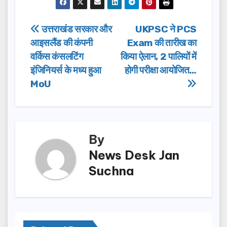
c
st
ail
ar
e
o
e
Post
उत्तराखंड सरकार और
UKPSC ने PCS
b
d
आइसलैंड की कंपनी
Exam की तारीख का
navigation
o
o
वर्किस कंसलटिंग
किया ऐलान, 2 पालियों में
o
n
इंजिनियर्स के मध्य हुआ
होगी परीक्षा आयोजित…
MoU
k
By
News Desk Jan
Suchna