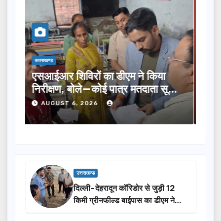
उत्तराखण्ड
उत्तराख
तीलू रौतेली पुरस्कार के लिए 13 महिलाओं
मसू
ूची
का चयन, 35 आंगनबाड़ी कार्यकर्तियां भी
विक
होंगी सम्मानित…
ने क
AUGUST 6, 2026
A
उत्तराखण्ड
दिल्ली-देहरादून कॉरिडोर से जुड़ी 12
किमी ग्रीनफील्ड बाईपास का डीएम ने
किया निरीक्षण…