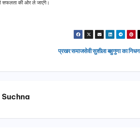
ो भी सफलता की ओर ले जाएंगे।
प्रखर समाजसेवी सुशीला बहुगुणा का निध
 Suchna
उत्तराखण्ड
उत्तराखण्ड
दिल्ली-देहरादून कॉरिडोर
एसआईआर शिव
से जुड़ी 12 किमी
डीएम ने किया 