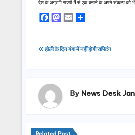
देश के अग्रणी राज्यों में से एक बनाने के अपने संकल्प क
F
M
E
S
a
a
m
h
c
st
ail
ar
e
o
e
Post
होली के दिन गंगा में नहीं होगी राफ्टिंग
b
d
navigation
o
o
o
n
k
By
News Desk Jan
Related Post