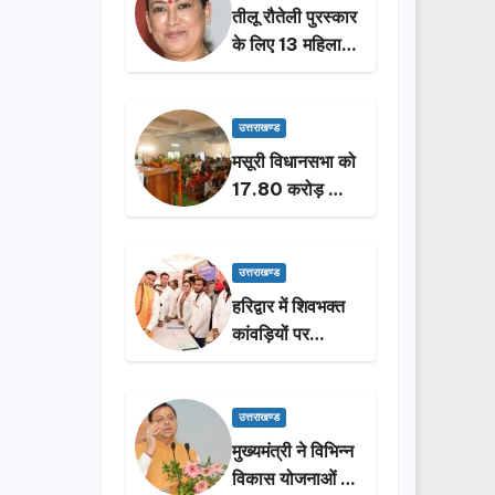
तीलू रौतेली पुरस्कार
के लिए 13 महिलाओं
का चयन, 35
आंगनबाड़ी
कार्यकर्तियां भी होंगी
उत्तराखण्ड
सम्मानित…
मसूरी विधानसभा को
17.80 करोड़ की
विकास योजनाओं की
सौगात, सीएम धामी
ने किया लोकार्पण-
उत्तराखण्ड
शिलान्यास.
हरिद्वार में शिवभक्त
कांवड़ियों पर
पुष्पवर्षा, मुख्यमंत्री
धामी ने किया चरण
प्रक्षालन…
उत्तराखण्ड
मुख्यमंत्री ने विभिन्न
विकास योजनाओं के