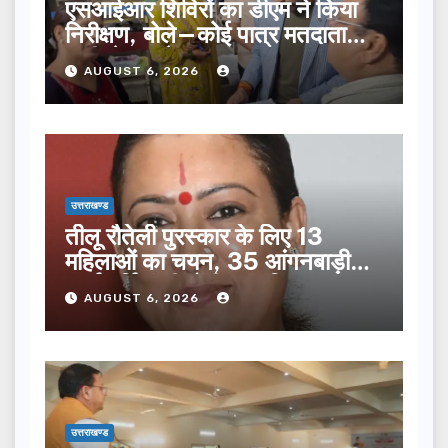
एसआईआर शिविरों का डीएम ने किया
निरीक्षण, बोले—कोई पात्र मतदाता
सूची से न छूटे…
AUGUST 6, 2026
उत्तराखण्ड
तीलू रौतेली पुरस्कार के लिए 13
महिलाओं का चयन, 35 आंगनबाड़ी
कार्यकर्तियां भी होंगी सम्मानित…
AUGUST 6, 2026
उत्तराखण्ड