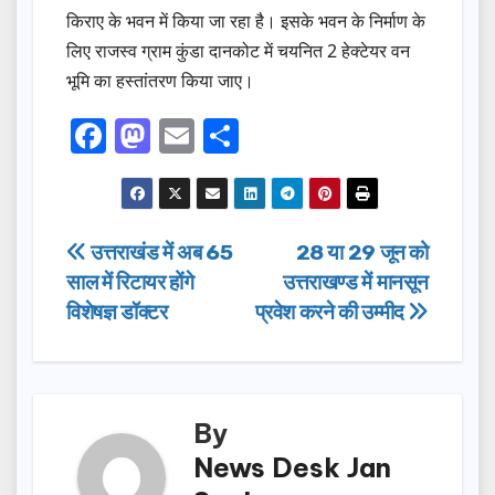
किराए के भवन में किया जा रहा है। इसके भवन के निर्माण के
लिए राजस्व ग्राम कुंडा दानकोट में चयनित 2 हेक्टेयर वन
भूमि का हस्तांतरण किया जाए।
F
M
E
S
a
a
m
h
c
st
ail
ar
e
o
e
Post
उत्तराखंड में अब 65
28 या 29 जून को
b
d
साल में रिटायर होंगे
उत्तराखण्ड में मानसून
navigation
o
o
विशेषज्ञ डॉक्टर
प्रवेश करने की उम्मीद
o
n
k
By
News Desk Jan