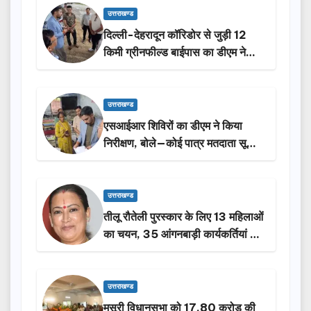
उत्तराखण्ड
दिल्ली-देहरादून कॉरिडोर से जुड़ी 12
किमी ग्रीनफील्ड बाईपास का डीएम ने
किया निरीक्षण…
उत्तराखण्ड
एसआईआर शिविरों का डीएम ने किया
निरीक्षण, बोले—कोई पात्र मतदाता सूची
से न छूटे…
उत्तराखण्ड
तीलू रौतेली पुरस्कार के लिए 13 महिलाओं
का चयन, 35 आंगनबाड़ी कार्यकर्तियां भी
होंगी सम्मानित…
उत्तराखण्ड
मसूरी विधानसभा को 17.80 करोड़ की