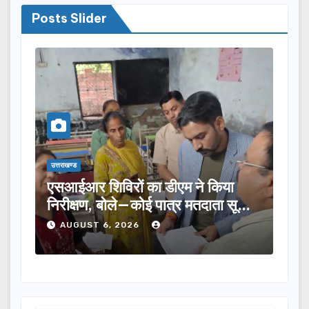
Posts Slider
उत्तराखण्ड
 डीएम ने किया
तीलू रौतेली पुरस्कार के लिए 13 म
 पात्र मतदाता सूची
का चयन, 35 आंगनबाड़ी कार्यकर्ति
होंगी सम्मानित…
AUGUST 6, 2026