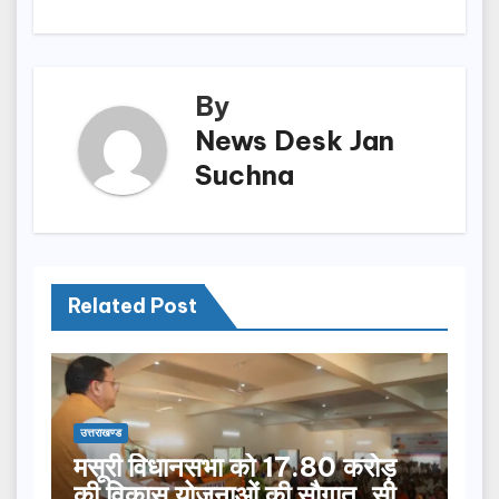
o
n
k
By
News Desk Jan
Suchna
Related Post
उत्तराखण्ड
मसूरी विधानसभा को 17.80 करोड़
की विकास योजनाओं की सौगात, सीएम