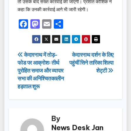
तो उसके बाद सख्त कार्रवाई की जाएगी। प्रशांत कौशिक ने
कहा कि उनकी कार्रवाई आगे भी जारी रहेगी।
F
M
E
S
a
a
m
h
c
st
ail
ar
e
o
e
Post
केदारनाथ में तोड़-
केदारनाथ दर्शन के लिए
b
d
फोड पर आक्रोशः तीर्थ
पहुंचीं सिने तारिका शिल्पा
navigation
o
o
पुरोहित समाज और व्यापार
शेट्टी
o
n
सभा की अनिश्चितकालीन
हड़ताल शुरू
k
By
News Desk Jan