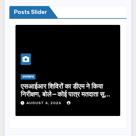
Posts Slider
उत्तराखण्ड
ं का डीएम ने किया
तीलू रौतेली पुरस्कार के लिए
—कोई पात्र मतदाता सूची
का चयन, 35 आंगनबाड़ी कार्यक
होंगी सम्मानित…
026
AUGUST 6, 2026