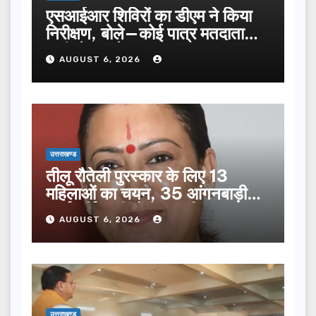
एसआईआर शिविरों का डीएम ने किया
निरीक्षण, बोले—कोई पात्र मतदाता
सूची से न छूटे…
AUGUST 6, 2026
उत्तराखण्ड
तीलू रौतेली पुरस्कार के लिए 13
महिलाओं का चयन, 35 आंगनबाड़ी
कार्यकर्तियां भी होंगी सम्मानित…
AUGUST 6, 2026
उत्तराखण्ड