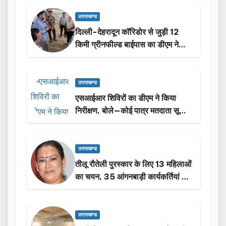
उत्तराखण्ड
दिल्ली-देहरादून कॉरिडोर से जुड़ी 12
किमी ग्रीनफील्ड बाईपास का डीएम ने
किया निरीक्षण…
उत्तराखण्ड
एसआईआर शिविरों का डीएम ने किया
निरीक्षण, बोले—कोई पात्र मतदाता सूची
से न छूटे…
उत्तराखण्ड
तीलू रौतेली पुरस्कार के लिए 13 महिलाओं
का चयन, 35 आंगनबाड़ी कार्यकर्तियां भी
होंगी सम्मानित…
उत्तराखण्ड