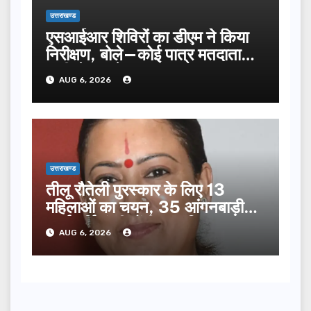
उत्तराखण्ड
एसआईआर शिविरों का डीएम ने किया
निरीक्षण, बोले—कोई पात्र मतदाता
सूची से न छूटे…
AUG 6, 2026
उत्तराखण्ड
तीलू रौतेली पुरस्कार के लिए 13
महिलाओं का चयन, 35 आंगनबाड़ी
कार्यकर्तियां भी होंगी सम्मानित…
AUG 6, 2026