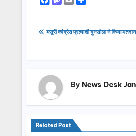
a
a
m
h
c
st
ail
ar
e
o
e
Post
मसूरी कांग्रेस प्रत्याशी गुनसोला ने किया मतदान
b
d
navigation
o
o
o
n
k
By
News Desk Jan
Related Post