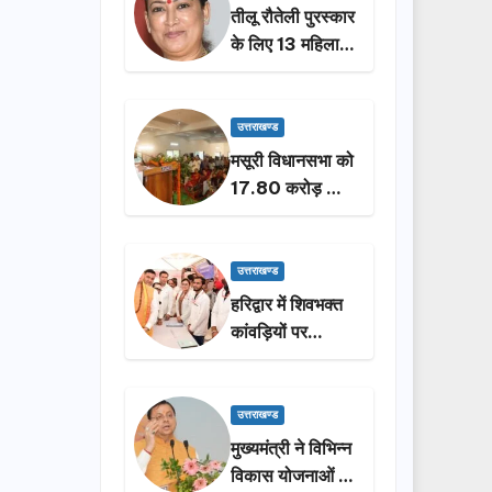
तीलू रौतेली पुरस्कार
के लिए 13 महिलाओं
का चयन, 35
आंगनबाड़ी
कार्यकर्तियां भी होंगी
उत्तराखण्ड
सम्मानित…
मसूरी विधानसभा को
17.80 करोड़ की
विकास योजनाओं की
सौगात, सीएम धामी
ने किया लोकार्पण-
उत्तराखण्ड
शिलान्यास.
हरिद्वार में शिवभक्त
कांवड़ियों पर
पुष्पवर्षा, मुख्यमंत्री
धामी ने किया चरण
प्रक्षालन…
उत्तराखण्ड
मुख्यमंत्री ने विभिन्न
विकास योजनाओं के