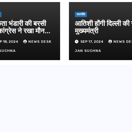
ग्रीनफील्ड ब
AUGUST 6, 
डीएम ने किया
राजनीति
िता भंडारी की बरसी
आतिशी होंगी दिल्ली की
ांग्रेस ने रखा मौन
मुख्यमंत्री
ास
P 18, 2024
NEWS DESK
SEP 17, 2024
NEWS DE
SUCHNA
JAN SUCHNA