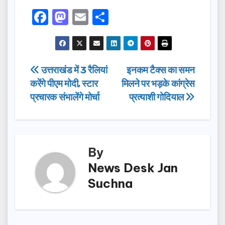
F
M
E
S
a
a
m
h
c
st
ail
ar
e
o
e
Post
उत्तराखंड में 3 रैलियां
इनकम टैक्स का समन
b
d
करेंगे पीएम मोदी, स्टार
मिलने पर भड़के कांग्रेस
navigation
o
o
प्रचारक संभालेंगे मोर्चा
प्रत्याशी गोदियाल
o
n
k
By
News Desk Jan
Suchna