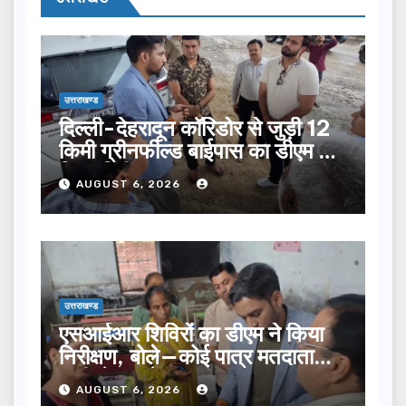
उत्तराखण्ड
दिल्ली-देहरादून कॉरिडोर से जुड़ी 12
किमी ग्रीनफील्ड बाईपास का डीएम ने
किया निरीक्षण…
AUGUST 6, 2026
उत्तराखण्ड
एसआईआर शिविरों का डीएम ने किया
निरीक्षण, बोले—कोई पात्र मतदाता
सूची से न छूटे…
AUGUST 6, 2026