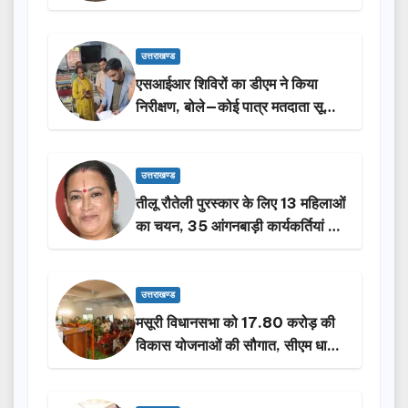
किया निरीक्षण…
उत्तराखण्ड
एसआईआर शिविरों का डीएम ने किया
निरीक्षण, बोले—कोई पात्र मतदाता सूची
से न छूटे…
उत्तराखण्ड
तीलू रौतेली पुरस्कार के लिए 13 महिलाओं
का चयन, 35 आंगनबाड़ी कार्यकर्तियां भी
होंगी सम्मानित…
उत्तराखण्ड
मसूरी विधानसभा को 17.80 करोड़ की
विकास योजनाओं की सौगात, सीएम धामी
ने किया लोकार्पण-शिलान्यास.