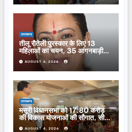
उत्तराखण्ड
तीलू रौतेली पुरस्कार के लिए 13
महिलाओं का चयन, 35 आंगनबाड़ी
कार्यकर्तियां भी होंगी सम्मानित…
AUGUST 6, 2026
उत्तराखण्ड
मसूरी विधानसभा को 17.80 करोड़
की विकास योजनाओं की सौगात, सीएम
धामी ने किया लोकार्पण-शिलान्यास.
AUGUST 4, 2026