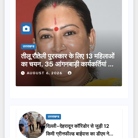
उत्तराखण्ड
उत्तराख
तीलू रौतेली पुरस्कार के लिए 13 महिलाओं
मसू
ूची
का चयन, 35 आंगनबाड़ी कार्यकर्तियां भी
विक
होंगी सम्मानित…
ने क
AUGUST 6, 2026
A
उत्तराखण्ड
दिल्ली-देहरादून कॉरिडोर से जुड़ी 12
किमी ग्रीनफील्ड बाईपास का डीएम ने