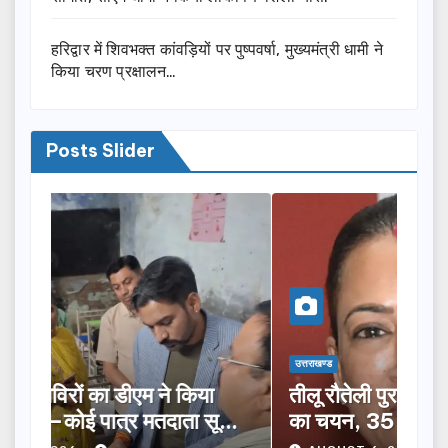
हरिद्वार में शिवभक्त कांवड़ियों पर पुष्पवर्षा, मुख्यमंत्री धामी ने
किया चरण प्रक्षालन…
Posts Slider
उत्तराखण्ड
उत्तरा
तीलू रौतेली पुरस्कार के लिए 13 महिलाओं
मसू
ूची
का चयन, 35 आंगनबाड़ी कार्यकर्तियां भी
विक
होंगी सम्मानित…
ने 