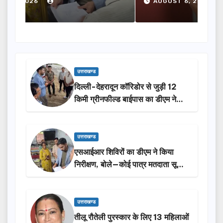
AUGUST 6, 2026
A
उत्तराखण्ड
दिल्ली-देहरादून कॉरिडोर से जुड़ी 12
किमी ग्रीनफील्ड बाईपास का डीएम ने
किया निरीक्षण…
उत्तराखण्ड
एसआईआर शिविरों का डीएम ने किया
निरीक्षण, बोले—कोई पात्र मतदाता सूची
से न छूटे…
उत्तराखण्ड
तीलू रौतेली पुरस्कार के लिए 13 महिलाओं