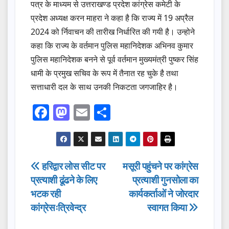
पत्र के माध्यम से उत्तराखण्ड प्रदेश कांग्रेस कमेटी के
प्रदेश अध्यक्ष करन माहरा ने कहा है कि राज्य में 19 अप्रैल
2024 को र्निवाचन की तारीख निर्धारित की गयी है। उन्होने
कहा कि राज्य के वर्तमान पुलिस महानिदेशक अभिनव कुमार
पुलिस महानिदेशक बनने से पूर्व वर्तमान मुख्यमंत्री पुष्कर सिंह
धामी के प्रमुख सचिव के रूप में तैनात रह चुके है तथा
सत्ताधारी दल के साथ उनकी निकटता जगजाहिर है।
F
M
E
S
a
a
m
h
c
st
ail
ar
e
o
e
Post
हरिद्वार लोस सीट पर
मसूरी पहुंचने पर कांग्रेस
b
d
प्रत्याशी ढूंढने के लिए
प्रत्याशी गुनसोला का
navigation
o
o
भटक रही
कार्यकर्ताओं ने जोरदार
o
n
कांग्रेसःत्रिवेन्द्र
स्वागत किया
k