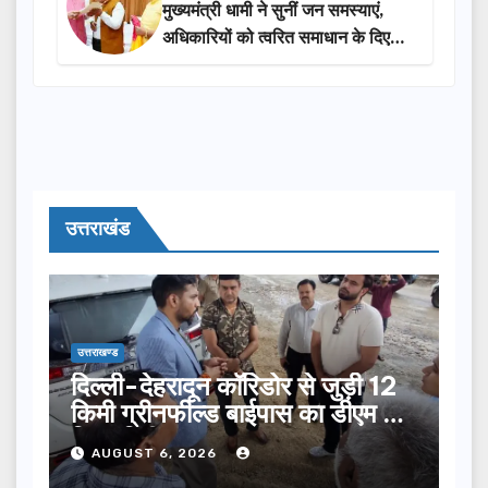
मुख्यमंत्री धामी ने सुनीं जन समस्याएं,
अधिकारियों को त्वरित समाधान के दिए
निर्देश
उत्तराखंड
उत्तराखण्ड
दिल्ली-देहरादून कॉरिडोर से जुड़ी 12
किमी ग्रीनफील्ड बाईपास का डीएम ने
किया निरीक्षण…
AUGUST 6, 2026