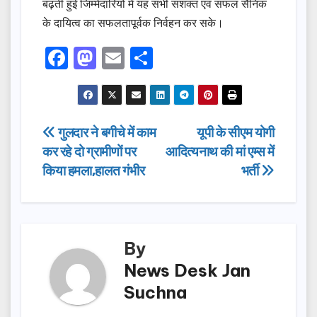
बढ़ती हुई जिम्मेदारियों में यह सभी सशक्त एवं सफल सैनिक
के दायित्व का सफलतापूर्वक निर्वहन कर सके।
F
M
E
S
a
a
m
h
c
st
ail
ar
e
o
e
Post
गुलदार ने बगीचे में काम
यूपी के सीएम योगी
b
d
कर रहे दो ग्रामीणों पर
आदित्यनाथ की मां एम्स में
navigation
o
o
किया हमला,हालत गंभीर
भर्ती
o
n
k
By
News Desk Jan
Suchna