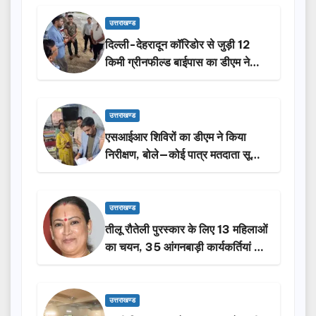
उत्तराखण्ड
दिल्ली-देहरादून कॉरिडोर से जुड़ी 12
किमी ग्रीनफील्ड बाईपास का डीएम ने
किया निरीक्षण…
उत्तराखण्ड
एसआईआर शिविरों का डीएम ने किया
निरीक्षण, बोले—कोई पात्र मतदाता सूची
से न छूटे…
उत्तराखण्ड
तीलू रौतेली पुरस्कार के लिए 13 महिलाओं
का चयन, 35 आंगनबाड़ी कार्यकर्तियां भी
होंगी सम्मानित…
उत्तराखण्ड