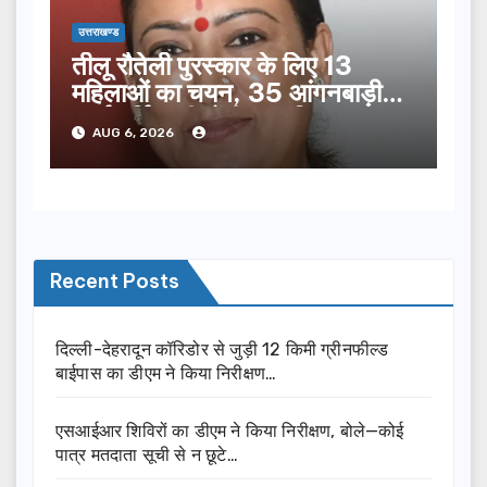
उत्तराखण्ड
तीलू रौतेली पुरस्कार के लिए 13
महिलाओं का चयन, 35 आंगनबाड़ी
कार्यकर्तियां भी होंगी सम्मानित…
AUG 6, 2026
Recent Posts
दिल्ली-देहरादून कॉरिडोर से जुड़ी 12 किमी ग्रीनफील्ड
बाईपास का डीएम ने किया निरीक्षण…
एसआईआर शिविरों का डीएम ने किया निरीक्षण, बोले—कोई
पात्र मतदाता सूची से न छूटे…