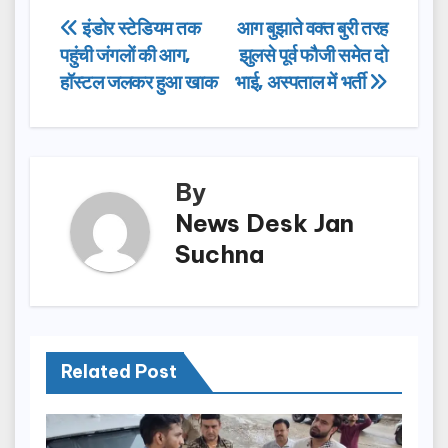
e
o
e
Post
इंडोर स्टेडियम तक
आग बुझाते वक्त बुरी तरह
b
d
पहुंची जंगलों की आग,
झुलसे पूर्व फौजी समेत दो
navigation
o
o
हॉस्टल जलकर हुआ खाक
भाई, अस्पताल में भर्ती
o
n
k
By
News Desk Jan
Suchna
Related Post