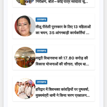
निरीक्षण, बोले—कोई पात्र मतदाता सूची
से न छूटे…
उत्तराखण्ड
तीलू रौतेली पुरस्कार के लिए 13 महिलाओं
का चयन, 35 आंगनबाड़ी कार्यकर्तियां भी
होंगी सम्मानित…
उत्तराखण्ड
मसूरी विधानसभा को 17.80 करोड़ की
विकास योजनाओं की सौगात, सीएम धामी
ने किया लोकार्पण-शिलान्यास.
उत्तराखण्ड
हरिद्वार में शिवभक्त कांवड़ियों पर पुष्पवर्षा,
मुख्यमंत्री धामी ने किया चरण प्रक्षालन…