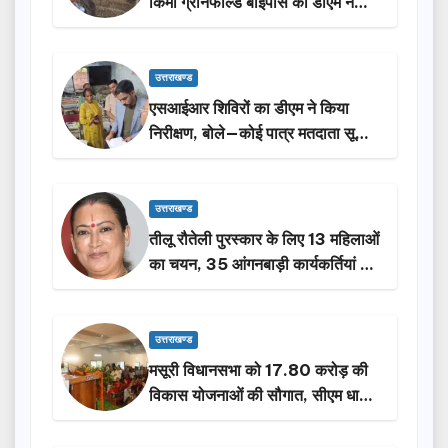
किमी ग्रीनफील्ड बाईपास का डीएम ने
किया निरीक्षण…
उत्तराखण्ड
एसआईआर शिविरों का डीएम ने किया
निरीक्षण, बोले—कोई पात्र मतदाता सूची
से न छूटे…
उत्तराखण्ड
तीलू रौतेली पुरस्कार के लिए 13 महिलाओं
का चयन, 35 आंगनबाड़ी कार्यकर्तियां भी
होंगी सम्मानित…
उत्तराखण्ड
मसूरी विधानसभा को 17.80 करोड़ की
विकास योजनाओं की सौगात, सीएम धामी
ने किया लोकार्पण-शिलान्यास.