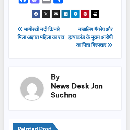
a
a
m
h
c
st
ail
ar
e
o
e
Post
भागीरथी नदी किनारे
नाबालिग गैंगरेप और
b
d
मिला अज्ञात महिला का शव
हत्याकांड के मुख्य आरोपी
navigation
o
o
का पिता गिरफ्तार
o
n
k
By
News Desk Jan
Suchna
Related Post