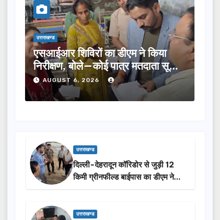
उत्तराखण्ड
उत्तराख
एसआईआर शिविरों का डीएम ने किया
तीलू
निरीक्षण, बोले—कोई पात्र मतदाता सूची
का च
से न छूटे…
होंग
AUGUST 6, 2026
A
उत्तराखण्ड
दिल्ली-देहरादून कॉरिडोर से जुड़ी 12
किमी ग्रीनफील्ड बाईपास का डीएम ने
किया निरीक्षण…
उत्तराखण्ड