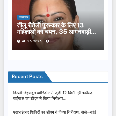
उत्तराखण्ड
तीलू रौतेली पुरस्कार के लिए 13
महिलाओं का चयन, 35 आंगनबाड़ी
कार्यकर्तियां भी होंगी सम्मानित…
AUG 6, 2026
Recent Posts
दिल्ली-देहरादून कॉरिडोर से जुड़ी 12 किमी ग्रीनफील्ड
बाईपास का डीएम ने किया निरीक्षण…
एसआईआर शिविरों का डीएम ने किया निरीक्षण, बोले—कोई