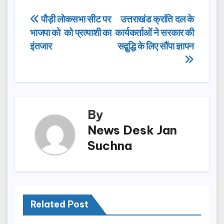
e
o
e
Post
पौड़ी लोकसभा सीट पर
उत्तराखंड क्रांति दल के
b
d
भाजपा को को प्रत्याशी का
कार्यकर्ताओं ने सरकार की
navigation
o
o
इंतजार
सद्बुद्धि के लिए सौंपा ज्ञापन
o
n
k
By
News Desk Jan
Suchna
Related Post