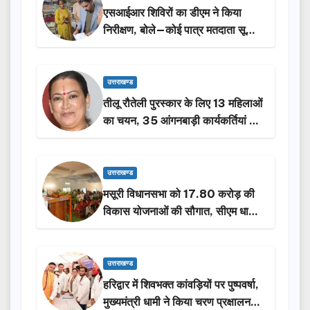
एसआईआर शिविरों का डीएम ने किया
निरीक्षण, बोले—कोई पात्र मतदाता सूची
से न छूटे…
उत्तराखण्ड
तीलू रौतेली पुरस्कार के लिए 13 महिलाओं
का चयन, 35 आंगनबाड़ी कार्यकर्तियां भी
होंगी सम्मानित…
उत्तराखण्ड
मसूरी विधानसभा को 17.80 करोड़ की
विकास योजनाओं की सौगात, सीएम धामी
ने किया लोकार्पण-शिलान्यास.
उत्तराखण्ड
हरिद्वार में शिवभक्त कांवड़ियों पर पुष्पवर्षा,
मुख्यमंत्री धामी ने किया चरण प्रक्षालन…