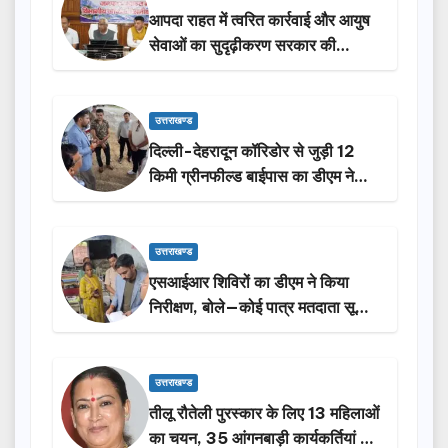
आपदा राहत में त्वरित कार्रवाई और आयुष
सेवाओं का सुदृढ़ीकरण सरकार की
प्राथमिकता: मदन कौशिक
उत्तराखण्ड
दिल्ली-देहरादून कॉरिडोर से जुड़ी 12
किमी ग्रीनफील्ड बाईपास का डीएम ने
किया निरीक्षण…
उत्तराखण्ड
एसआईआर शिविरों का डीएम ने किया
निरीक्षण, बोले—कोई पात्र मतदाता सूची
से न छूटे…
उत्तराखण्ड
तीलू रौतेली पुरस्कार के लिए 13 महिलाओं
का चयन, 35 आंगनबाड़ी कार्यकर्तियां भी