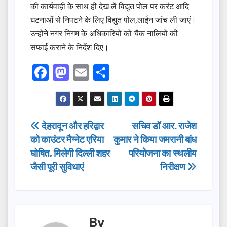
की कार्यवाही के साथ ही देख लें विद्युत पोल पर करंट आदि
घटनाओं से निपटने के लिए विद्युत पोल,लाईन जांच ली जाएं।
उन्होंने नगर निगम के अधिकारियों को चैक नालियों की
सफाई कराने के निर्देश दिए।
F
M
E
S
a
a
m
h
c
st
ail
ar
e
o
e
Post
देहरादून और हरिद्वार
सचिव डॉ आर. राजेश
b
d
को काउंटर मैग्नेट एरिया
कुमार ने किया जमरानी बांध
navigation
o
o
घोषित, मिलेगी दिल्ली शहर
परियोजना का स्थलीय
o
n
जैसी पूरी सुविधाएं
निरीक्षण
k
By