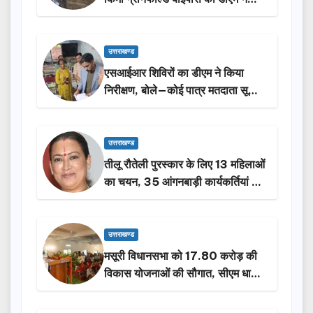
किया निरीक्षण…
उत्तराखण्ड
एसआईआर शिविरों का डीएम ने किया
निरीक्षण, बोले—कोई पात्र मतदाता सूची
से न छूटे…
उत्तराखण्ड
तीलू रौतेली पुरस्कार के लिए 13 महिलाओं
का चयन, 35 आंगनबाड़ी कार्यकर्तियां भी
होंगी सम्मानित…
उत्तराखण्ड
मसूरी विधानसभा को 17.80 करोड़ की
विकास योजनाओं की सौगात, सीएम धामी
ने किया लोकार्पण-शिलान्यास.