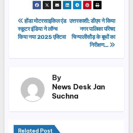
c
st
ail
ar
e
o
e
Post
होंडा मोटरसाइकिल एंड
उत्तरकाशी: डीएम ने किया
b
d
स्कूटर इंडिया ने लॉन्च
नगर पालिका परिषद
navigation
o
o
किया नया 2025 एक्टिवा
चिन्यालीसौड़ के बूथों का
o
n
निरीक्षण…
k
By
News Desk Jan
Suchna
Related Post