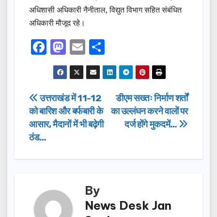
अधिशासी अधिकारी नैनीताल, विद्युत विभाग सहित संबंधित
अधिकारी मौजूद रहे।
F
M
E
S
a
a
m
h
c
st
ail
ar
e
o
e
Post
उत्तराखंड में 11-12
डीएम सख्तः निर्माण शर्तों
b
d
को बारिश और बर्फबारी के
का उल्लंघन करने वालों पर
navigation
o
o
आसार, मैदानों में भी बढ़ेगी
दर्ज होंगे मुकदमें…
o
n
ठंड…
k
By
News Desk Jan