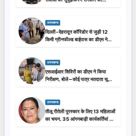
प्राथमिकता: मदन कौशिक
उत्तराखण्ड
दिल्ली-देहरादून कॉरिडोर से जुड़ी 12
किमी ग्रीनफील्ड बाईपास का डीएम ने
किया निरीक्षण…
उत्तराखण्ड
एसआईआर शिविरों का डीएम ने किया
निरीक्षण, बोले—कोई पात्र मतदाता सूची
से न छूटे…
उत्तराखण्ड
तीलू रौतेली पुरस्कार के लिए 13 महिलाओं
का चयन, 35 आंगनबाड़ी कार्यकर्तियां भी
होंगी सम्मानित…