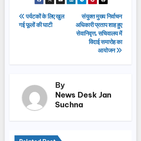
c
st
ail
ar
e
o
e
Post
पर्यटकों के लिए खुल
संयुक्त मुख्य निर्वाचन
b
d
गई फूलों की घाटी
अधिकारी प्रताप शाह हुए
navigation
o
o
सेवानिवृत्त, सचिवालय में
o
n
विदाई समारोह का
आयोजन
k
By
News Desk Jan
Suchna