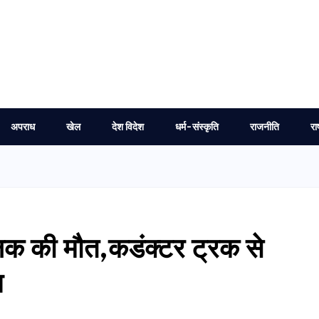
अपराध
खेल
देश विदेश
धर्म-संस्कृति
राजनीति
रा
ालक की मौत,कडंक्टर ट्रक से
न