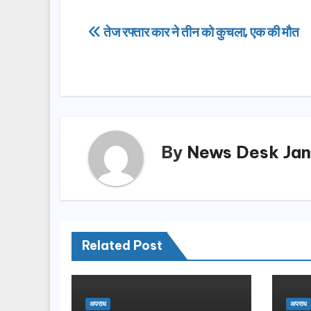
c
st
ail
ar
e
o
e
Post
तेज रफ्तार कार ने तीन को कुचला, एक की मौत
b
d
navigation
o
o
o
n
k
By
News Desk Jan
Related Post
अपराध
अपराध