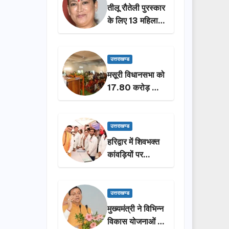
तीलू रौतेली पुरस्कार
के लिए 13 महिलाओं
का चयन, 35
आंगनबाड़ी
कार्यकर्तियां भी होंगी
उत्तराखण्ड
सम्मानित…
मसूरी विधानसभा को
17.80 करोड़ की
विकास योजनाओं की
सौगात, सीएम धामी
ने किया लोकार्पण-
उत्तराखण्ड
शिलान्यास.
हरिद्वार में शिवभक्त
कांवड़ियों पर
पुष्पवर्षा, मुख्यमंत्री
धामी ने किया चरण
प्रक्षालन…
उत्तराखण्ड
मुख्यमंत्री ने विभिन्न
विकास योजनाओं के