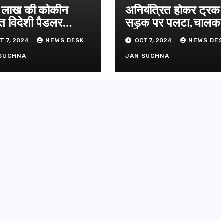
ग्रीनफील्ड ब
लाख की कोकीन
अनियंत्रित होकर ट्रक
AUGUST 6, 
डीएम ने किया
त विदेशी पैडलर
सड़क पर पलटा,चाल
तार
परिचालक गंभीर
T 7, 2024
NEWS DESK
OCT 7, 2024
NEWS DE
SUCHNA
JAN SUCHNA