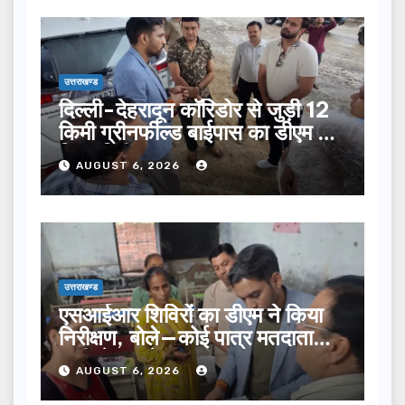
उत्तराखण्ड
दिल्ली-देहरादून कॉरिडोर से जुड़ी 12
किमी ग्रीनफील्ड बाईपास का डीएम ने
किया निरीक्षण…
AUGUST 6, 2026
उत्तराखण्ड
एसआईआर शिविरों का डीएम ने किया
निरीक्षण, बोले—कोई पात्र मतदाता
सूची से न छूटे…
AUGUST 6, 2026