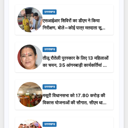
उत्तराखण्ड
एसआईआर शिविरों का डीएम ने किया
निरीक्षण, बोले—कोई पात्र मतदाता सूची
से न छूटे…
उत्तराखण्ड
तीलू रौतेली पुरस्कार के लिए 13 महिलाओं
का चयन, 35 आंगनबाड़ी कार्यकर्तियां भी
होंगी सम्मानित…
उत्तराखण्ड
मसूरी विधानसभा को 17.80 करोड़ की
विकास योजनाओं की सौगात, सीएम धामी
ने किया लोकार्पण-शिलान्यास.
उत्तराखण्ड