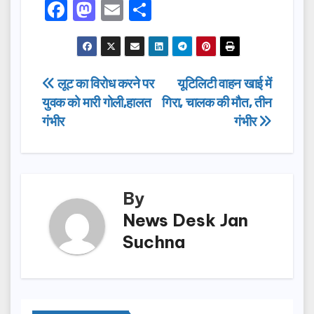
F
M
E
S
a
a
m
h
c
st
ail
ar
e
o
e
Post
लूट का विरोध करने पर
यूटिलिटी वाहन खाई में
b
d
युवक को मारी गोली,हालत
गिरा, चालक की मौत, तीन
navigation
o
o
गंभीर
गंभीर
o
n
k
By
News Desk Jan
Suchna