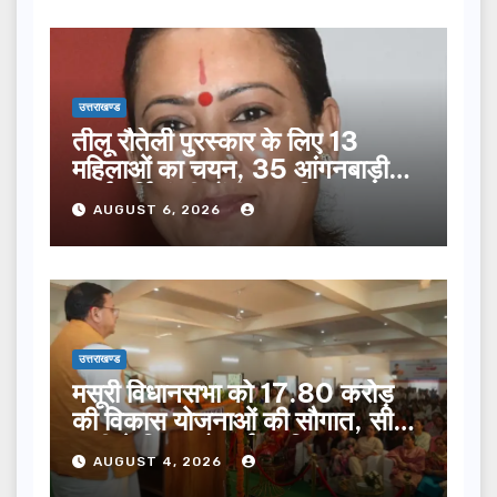
उत्तराखण्ड
तीलू रौतेली पुरस्कार के लिए 13
महिलाओं का चयन, 35 आंगनबाड़ी
कार्यकर्तियां भी होंगी सम्मानित…
AUGUST 6, 2026
उत्तराखण्ड
मसूरी विधानसभा को 17.80 करोड़
की विकास योजनाओं की सौगात, सीएम
धामी ने किया लोकार्पण-शिलान्यास.
AUGUST 4, 2026