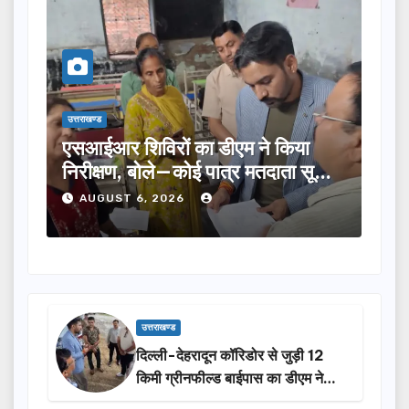
उत्तराखण्ड
उत्तराख
एसआईआर शिविरों का डीएम ने किया
तीलू
निरीक्षण, बोले—कोई पात्र मतदाता सूची
का च
से न छूटे…
होंग
AUGUST 6, 2026
A
उत्तराखण्ड
दिल्ली-देहरादून कॉरिडोर से जुड़ी 12
किमी ग्रीनफील्ड बाईपास का डीएम ने
किया निरीक्षण…