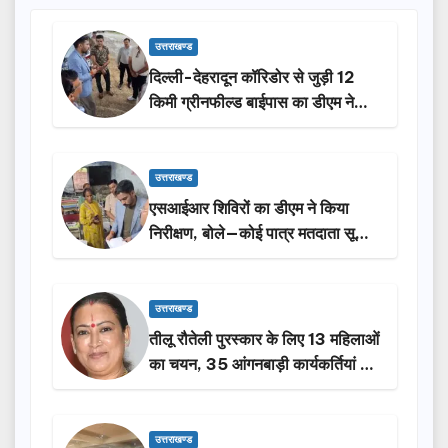
उत्तराखण्ड
दिल्ली-देहरादून कॉरिडोर से जुड़ी 12
किमी ग्रीनफील्ड बाईपास का डीएम ने
किया निरीक्षण…
उत्तराखण्ड
एसआईआर शिविरों का डीएम ने किया
निरीक्षण, बोले—कोई पात्र मतदाता सूची
से न छूटे…
उत्तराखण्ड
तीलू रौतेली पुरस्कार के लिए 13 महिलाओं
का चयन, 35 आंगनबाड़ी कार्यकर्तियां भी
होंगी सम्मानित…
उत्तराखण्ड