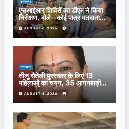
उत्तराखण्ड
एसआईआर शिविरों का डीएम ने किया
निरीक्षण, बोले—कोई पात्र मतदाता
सूची से न छूटे…
AUGUST 6, 2026
उत्तराखण्ड
तीलू रौतेली पुरस्कार के लिए 13
महिलाओं का चयन, 35 आंगनबाड़ी
कार्यकर्तियां भी होंगी सम्मानित…
AUGUST 6, 2026