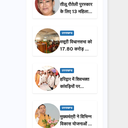
तीलू रौतेली पुरस्कार
के लिए 13 महिलाओं
का चयन, 35
आंगनबाड़ी
कार्यकर्तियां भी होंगी
उत्तराखण्ड
सम्मानित…
मसूरी विधानसभा को
17.80 करोड़ की
विकास योजनाओं की
सौगात, सीएम धामी
ने किया लोकार्पण-
उत्तराखण्ड
शिलान्यास.
हरिद्वार में शिवभक्त
कांवड़ियों पर
पुष्पवर्षा, मुख्यमंत्री
धामी ने किया चरण
प्रक्षालन…
उत्तराखण्ड
मुख्यमंत्री ने विभिन्न
विकास योजनाओं के