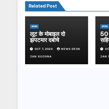
Related Post
अपराध
अपराध
लूट के मोबाइल दो
50 
झपटमार दबोचे
सहि
गिफ्
OCT 7, 2024
NEWS DESK
OC
JAN SUCHNA
JAN 