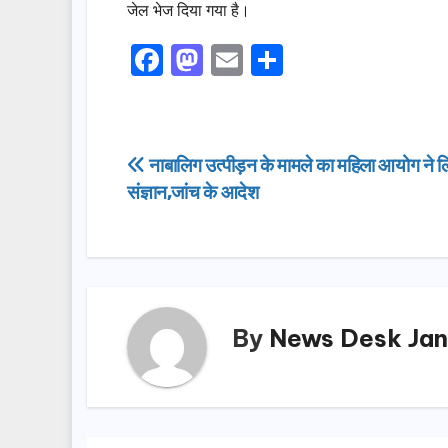
जेल भेज दिया गया है।
F
M
E
S
a
a
m
h
c
st
ail
ar
e
o
e
Post
नाबालिग उत्पीड़न के मामले का महिला आयोग ने ल
b
d
संज्ञान,जांच के आदेश
navigation
o
o
o
n
k
By
News Desk Jan