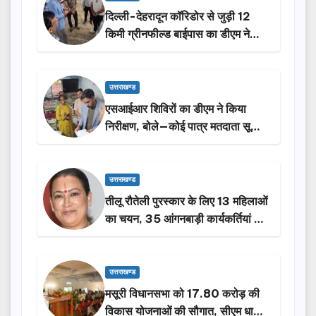
दिल्ली-देहरादून कॉरिडोर से जुड़ी 12
किमी ग्रीनफील्ड बाईपास का डीएम ने
किया निरीक्षण…
उत्तराखण्ड
एसआईआर शिविरों का डीएम ने किया
निरीक्षण, बोले—कोई पात्र मतदाता सूची
से न छूटे…
उत्तराखण्ड
तीलू रौतेली पुरस्कार के लिए 13 महिलाओं
का चयन, 35 आंगनबाड़ी कार्यकर्तियां भी
होंगी सम्मानित…
उत्तराखण्ड
मसूरी विधानसभा को 17.80 करोड़ की
विकास योजनाओं की सौगात, सीएम धामी