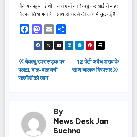
मौके पर पहुंच गई थी। जहां शवों का रेस्क्यू कर खाई से बाहर
निकाल लिया गया है। साथ ही हादसे की जांच में जुट गई है।
F
M
E
S
a
a
m
h
c
st
ail
ar
e
o
e
Post
बेकाबू डंपर सड़क पर
12 पेटी अवैध शराब के
b
d
पलटा, बाल-बाल बची
साथ चालक गिरफ्तार
navigation
o
o
राहगीरों को जान
o
n
k
By
News Desk Jan
Suchna