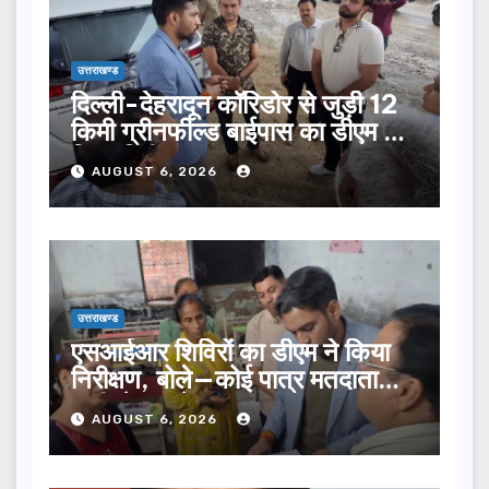
उत्तराखण्ड
दिल्ली-देहरादून कॉरिडोर से जुड़ी 12
किमी ग्रीनफील्ड बाईपास का डीएम ने
किया निरीक्षण…
AUGUST 6, 2026
उत्तराखण्ड
एसआईआर शिविरों का डीएम ने किया
निरीक्षण, बोले—कोई पात्र मतदाता
सूची से न छूटे…
AUGUST 6, 2026