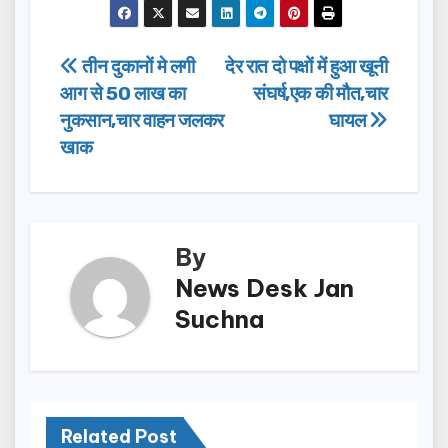
c
st
ail
ar
e
o
e
Post
तीन दुकानों मे लगी
देर रात दो पक्षों में हुआ खूनी
b
d
आग से 50 लाख का
संघर्ष,एक की मौत,चार
navigation
o
o
नुकसान,चार वाहन जलकर
घायल
o
n
खाक
k
By
News Desk Jan
Suchna
Related Post