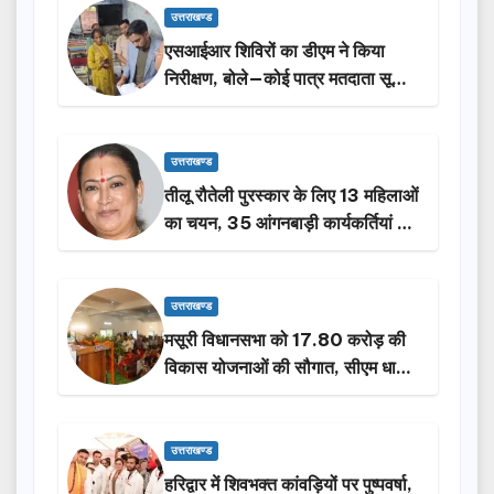
उत्तराखण्ड
एसआईआर शिविरों का डीएम ने किया
निरीक्षण, बोले—कोई पात्र मतदाता सूची
से न छूटे…
उत्तराखण्ड
तीलू रौतेली पुरस्कार के लिए 13 महिलाओं
का चयन, 35 आंगनबाड़ी कार्यकर्तियां भी
होंगी सम्मानित…
उत्तराखण्ड
मसूरी विधानसभा को 17.80 करोड़ की
विकास योजनाओं की सौगात, सीएम धामी
ने किया लोकार्पण-शिलान्यास.
उत्तराखण्ड
हरिद्वार में शिवभक्त कांवड़ियों पर पुष्पवर्षा,