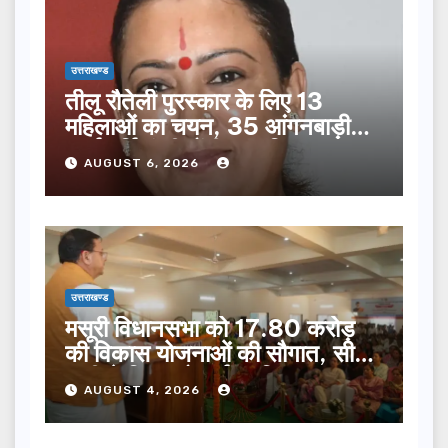
उत्तराखण्ड
तीलू रौतेली पुरस्कार के लिए 13
महिलाओं का चयन, 35 आंगनबाड़ी
कार्यकर्तियां भी होंगी सम्मानित…
AUGUST 6, 2026
उत्तराखण्ड
मसूरी विधानसभा को 17.80 करोड़
की विकास योजनाओं की सौगात, सीएम
धामी ने किया लोकार्पण-शिलान्यास.
AUGUST 4, 2026