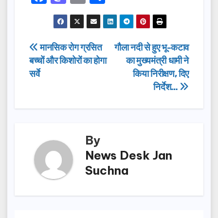
a
a
m
h
c
st
ail
ar
e
o
e
Post
मानसिक रोग ग्रसित
गौला नदी से हुए भू-कटाव
b
d
बच्चों और किशोरों का होगा
का मुख्यमंत्री धामी ने
navigation
o
o
सर्वे
किया निरीक्षण, दिए
o
n
निर्देश…
k
By
News Desk Jan
Suchna