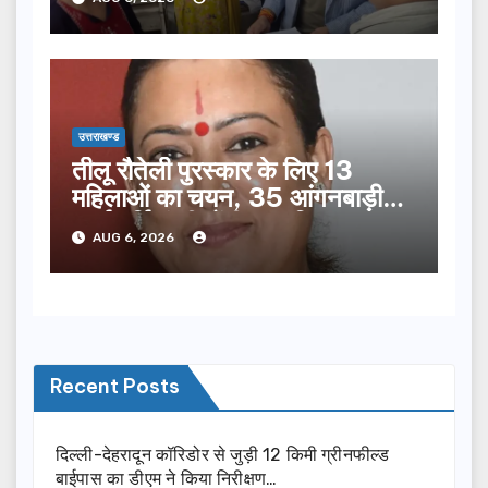
उत्तराखण्ड
तीलू रौतेली पुरस्कार के लिए 13
महिलाओं का चयन, 35 आंगनबाड़ी
कार्यकर्तियां भी होंगी सम्मानित…
AUG 6, 2026
Recent Posts
दिल्ली-देहरादून कॉरिडोर से जुड़ी 12 किमी ग्रीनफील्ड
बाईपास का डीएम ने किया निरीक्षण…