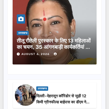
उत्तराखण्ड
उत्तराख
तीलू रौतेली पुरस्कार के लिए 13 महिलाओं
मसू
ूची
का चयन, 35 आंगनबाड़ी कार्यकर्तियां भी
विक
होंगी सम्मानित…
ने क
AUGUST 6, 2026
A
उत्तराखण्ड
दिल्ली-देहरादून कॉरिडोर से जुड़ी 12
किमी ग्रीनफील्ड बाईपास का डीएम ने
किया निरीक्षण…