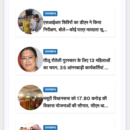
उत्तराखण्ड
एसआईआर शिविरों का डीएम ने किया
निरीक्षण, बोले—कोई पात्र मतदाता सूची
से न छूटे…
उत्तराखण्ड
तीलू रौतेली पुरस्कार के लिए 13 महिलाओं
का चयन, 35 आंगनबाड़ी कार्यकर्तियां भी
होंगी सम्मानित…
उत्तराखण्ड
मसूरी विधानसभा को 17.80 करोड़ की
विकास योजनाओं की सौगात, सीएम धामी
ने किया लोकार्पण-शिलान्यास.
उत्तराखण्ड