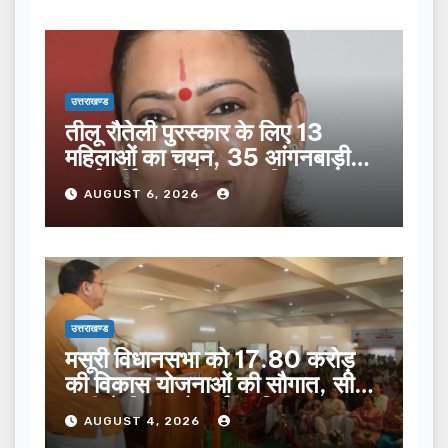
उत्तराखण्ड
तीलू रौतेली पुरस्कार के लिए 13
महिलाओं का चयन, 35 आंगनबाड़ी
कार्यकर्तियां भी होंगी सम्मानित…
AUGUST 6, 2026
उत्तराखण्ड
मसूरी विधानसभा को 17.80 करोड़
की विकास योजनाओं की सौगात, सीएम
धामी ने किया लोकार्पण-शिलान्यास.
AUGUST 4, 2026