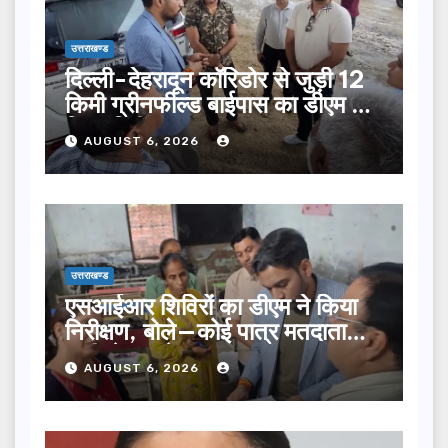
उत्तराखण्ड
दिल्ली-देहरादून कॉरिडोर से जुड़ी 12
किमी ग्रीनफील्ड बाईपास का डीएम ने
किया निरीक्षण…
AUGUST 6, 2026
उत्तराखण्ड
एसआईआर शिविरों का डीएम ने किया
निरीक्षण, बोले—कोई पात्र मतदाता
सूची से न छूटे…
AUGUST 6, 2026