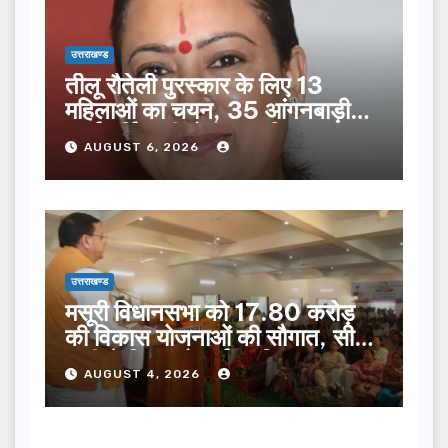
उत्तराखण्ड
तीलू रौतेली पुरस्कार के लिए 13
महिलाओं का चयन, 35 आंगनबाड़ी
कार्यकर्तियां भी होंगी सम्मानित…
AUGUST 6, 2026
उत्तराखण्ड
मसूरी विधानसभा को 17.80 करोड़
की विकास योजनाओं की सौगात, सीएम
धामी ने किया लोकार्पण-शिलान्यास.
AUGUST 4, 2026