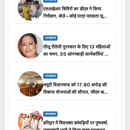
उत्तराखण्ड
एसआईआर शिविरों का डीएम ने किया
निरीक्षण, बोले—कोई पात्र मतदाता सूची
से न छूटे…
उत्तराखण्ड
तीलू रौतेली पुरस्कार के लिए 13 महिलाओं
का चयन, 35 आंगनबाड़ी कार्यकर्तियां भी
होंगी सम्मानित…
उत्तराखण्ड
मसूरी विधानसभा को 17.80 करोड़ की
विकास योजनाओं की सौगात, सीएम धामी
ने किया लोकार्पण-शिलान्यास.
उत्तराखण्ड
हरिद्वार में शिवभक्त कांवड़ियों पर पुष्पवर्षा,