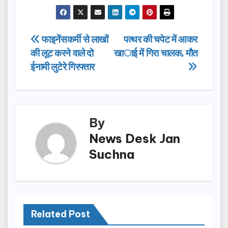
a
a
m
h
c
st
ail
ar
e
o
e
Post
फाइनेंसकर्मी से लाखों
पत्थर की चपेट में आकर
b
d
की लूट करने वाले दो
खाई में गिरा चालक, मौत
navigation
o
o
ईनामी लुटेरे गिरफ्तार
o
n
k
By
News Desk Jan
Suchna
Related Post