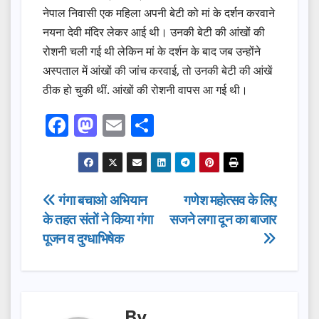
नेपाल निवासी एक महिला अपनी बेटी को मां के दर्शन करवाने
नयना देवी मंदिर लेकर आई थी। उनकी बेटी की आंखों की
रोशनी चली गई थी लेकिन मां के दर्शन के बाद जब उन्होंने
अस्पताल में आंखों की जांच करवाई, तो उनकी बेटी की आंखें
ठीक हो चुकी थीं. आंखों की रोशनी वापस आ गई थी।
F
M
E
S
a
a
m
h
c
st
ail
ar
e
o
e
Post
गंगा बचाओ अभियान
गणेश महोत्सव के लिए
b
d
के तहत संतों ने किया गंगा
सजने लगा दून का बाजार
navigation
o
o
पूजन व दुग्धाभिषेक
o
n
k
By