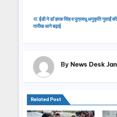
c
st
ail
ar
e
o
e
Post
ईडी ने डाॅ हरक सिंह व पुत्रवधू अनुकृति गुसाईं क
b
d
तारीख आगे बढ़ाई
navigation
o
o
o
n
k
By
News Desk Jan
Related Post