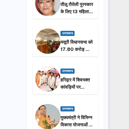
तीलू रौतेली पुरस्कार
के लिए 13 महिलाओं
का चयन, 35
आंगनबाड़ी
कार्यकर्तियां भी होंगी
उत्तराखण्ड
सम्मानित…
मसूरी विधानसभा को
17.80 करोड़ की
विकास योजनाओं की
सौगात, सीएम धामी
ने किया लोकार्पण-
उत्तराखण्ड
शिलान्यास.
हरिद्वार में शिवभक्त
कांवड़ियों पर
पुष्पवर्षा, मुख्यमंत्री
धामी ने किया चरण
प्रक्षालन…
उत्तराखण्ड
मुख्यमंत्री ने विभिन्न
विकास योजनाओं के