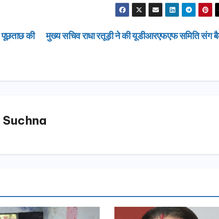
ी पूछताछ की
मुख्य सचिव राधा रतूड़ी ने की यूडीआरएफएफ समिति संग ब
 Suchna
उत्तराखण्ड
दिल्ली-देहरा
से जुड़ी 12 क