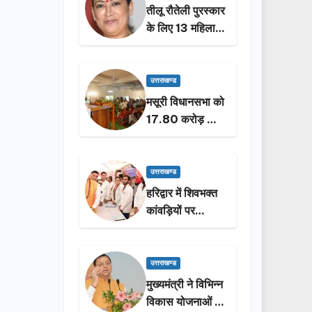
तीलू रौतेली पुरस्कार
के लिए 13 महिलाओं
का चयन, 35
आंगनबाड़ी
कार्यकर्तियां भी होंगी
उत्तराखण्ड
सम्मानित…
मसूरी विधानसभा को
17.80 करोड़ की
विकास योजनाओं की
सौगात, सीएम धामी
ने किया लोकार्पण-
उत्तराखण्ड
शिलान्यास.
हरिद्वार में शिवभक्त
कांवड़ियों पर
पुष्पवर्षा, मुख्यमंत्री
धामी ने किया चरण
प्रक्षालन…
उत्तराखण्ड
मुख्यमंत्री ने विभिन्न
विकास योजनाओं के