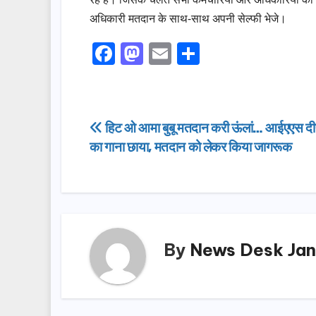
अधिकारी मतदान के साथ-साथ अपनी सेल्फी भेजे।
F
M
E
S
a
a
m
h
c
st
ail
ar
e
o
e
Post
हिट ओ आमा बुबू मतदान करी ऊंलां… आईएएस द
b
d
का गाना छाया, मतदान को लेकर किया जागरूक
navigation
o
o
o
n
k
By
News Desk Jan