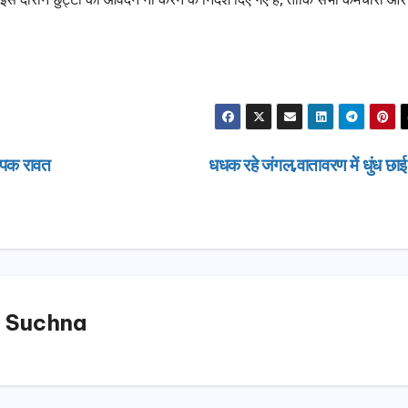
ीपक रावत
धधक रहे जंगल,वातावरण में धुंध छा
 Suchna
उत्तराखण्ड
उत्तराखण्ड
दिल्ली-देहरादून कॉरिडोर
एसआईआर शिव
से जुड़ी 12 किमी
डीएम ने किया 