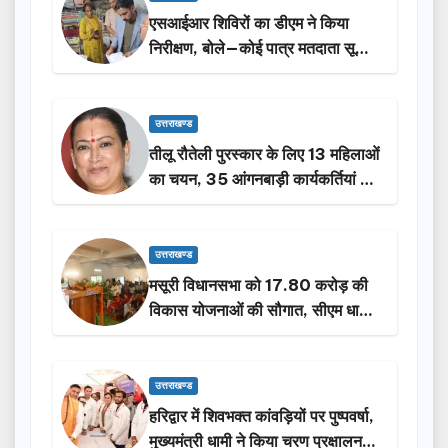
एसआईआर शिविरों का डीएम ने किया
निरीक्षण, बोले—कोई पात्र मतदाता सूची
से न छूटे…
उत्तराखण्ड
तीलू रौतेली पुरस्कार के लिए 13 महिलाओं
का चयन, 35 आंगनबाड़ी कार्यकर्तियां भी
होंगी सम्मानित…
उत्तराखण्ड
मसूरी विधानसभा को 17.80 करोड़ की
विकास योजनाओं की सौगात, सीएम धामी
ने किया लोकार्पण-शिलान्यास.
उत्तराखण्ड
हरिद्वार में शिवभक्त कांवड़ियों पर पुष्पवर्षा,
मुख्यमंत्री धामी ने किया चरण प्रक्षालन…