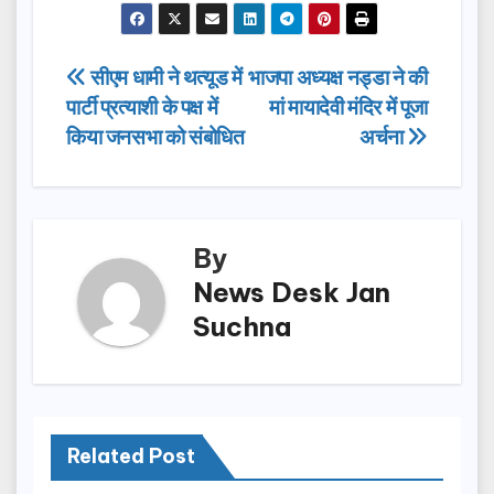
c
st
ail
ar
e
o
e
Post
सीएम धामी ने थत्यूड में
भाजपा अध्यक्ष नड्डा ने की
b
d
पार्टी प्रत्याशी के पक्ष में
मां मायादेवी मंदिर में पूजा
navigation
o
o
किया जनसभा को संबोधित
अर्चना
o
n
k
By
News Desk Jan
Suchna
Related Post