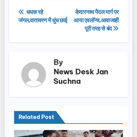
e
o
e
Post
धधक रहे
केदारनाथ पैदल मार्ग पर
b
d
जंगल,वातावरण में धुंध छाई
आया एवलाॅन्च,आवाजाही
navigation
o
o
पूरी तरह से बंद
o
n
k
By
News Desk Jan
Suchna
Related Post