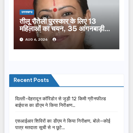
उत्तराखण्ड
तीलू रौतेली पुरस्कार के लिए 13
महिलाओं का चयन, 35 आंगनबाड़ी
कार्यकर्तियां भी होंगी सम्मानित…
AUG 6, 2026
Recent Posts
दिल्ली-देहरादून कॉरिडोर से जुड़ी 12 किमी ग्रीनफील्ड
बाईपास का डीएम ने किया निरीक्षण…
एसआईआर शिविरों का डीएम ने किया निरीक्षण, बोले—कोई
पात्र मतदाता सूची से न छूटे…