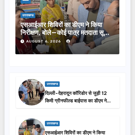
उत्तराखण्ड
उत्तराखण्ड
एसआईआर शिविरों का डीएम ने किया
तीलू रौतेली
निरीक्षण, बोले—कोई पात्र मतदाता सूची
का चयन, 35 
से न छूटे…
होंगी सम्मा
AUGUST 6, 2026
AUGUST 6
उत्तराखण्ड
दिल्ली-देहरादून कॉरिडोर से जुड़ी 12
किमी ग्रीनफील्ड बाईपास का डीएम ने
किया निरीक्षण…
उत्तराखण्ड
एसआईआर शिविरों का डीएम ने किया