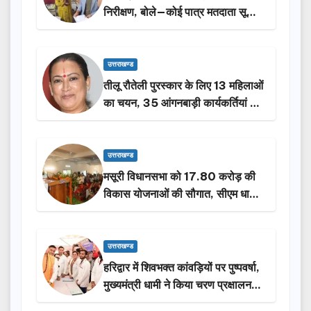
निरीक्षण, बोले—कोई पात्र मतदाता सूची
से न छूटे…
उत्तराखण्ड
तीलू रौतेली पुरस्कार के लिए 13 महिलाओं
का चयन, 35 आंगनबाड़ी कार्यकर्तियां भी
होंगी सम्मानित…
उत्तराखण्ड
मसूरी विधानसभा को 17.80 करोड़ की
विकास योजनाओं की सौगात, सीएम धामी
ने किया लोकार्पण-शिलान्यास.
उत्तराखण्ड
हरिद्वार में शिवभक्त कांवड़ियों पर पुष्पवर्षा,
मुख्यमंत्री धामी ने किया चरण प्रक्षालन…