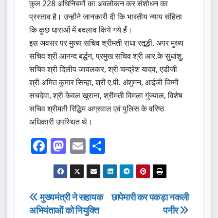
कुल 228 अधिनियमों का अवलोकन कर संशोधन का
प्रस्ताव है। उन्होंने जानकारी दी कि भारतीय न्याय संहिता
कि कुछ धाराओं में बदलाव किये गये हैं।
इस अवसर पर मुख्य सचिव श्रीमती राधा रतूड़ी, अपर मुख्य
सचिव श्री आनन्द बर्द्धन, प्रमुख सचिव श्री आर.के सुधांशु,
सचिव श्री दिलीप जावलकर, श्री चन्द्रेश यादव, एडीजी
श्री अमित कुमार सिन्हा, श्री ए.पी. अंशुमन, आईजी विम्मी
सचदेवा, श्री केवल खुराना, श्रीमती विमला गुंज्याल, विशेष
सचिव श्रीमती रिद्धिम अग्रवाल एवं पुलिस के वरिष्ठ
अधिकारी उपस्थित थे।
F
M
E
S
a
a
m
h
c
st
ail
ar
e
o
e
Post
मुख्यमंत्री ने सहायक
छापेमारी कर पकड़ा नकली
b
d
अभियंताओं को नियुक्ति
पनीर