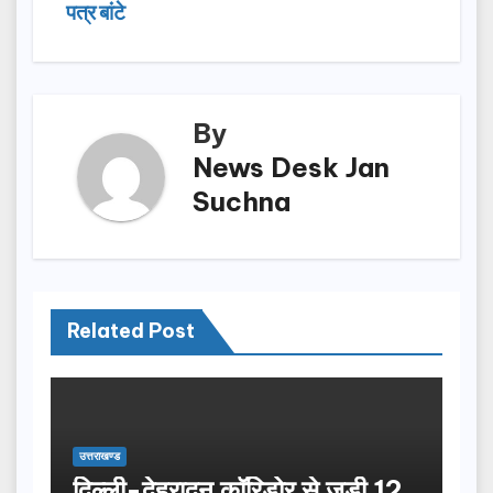
navigation
o
o
पत्र बांटे
o
n
k
By
News Desk Jan
Suchna
Related Post
उत्तराखण्ड
दिल्ली-देहरादून कॉरिडोर से जुड़ी 12