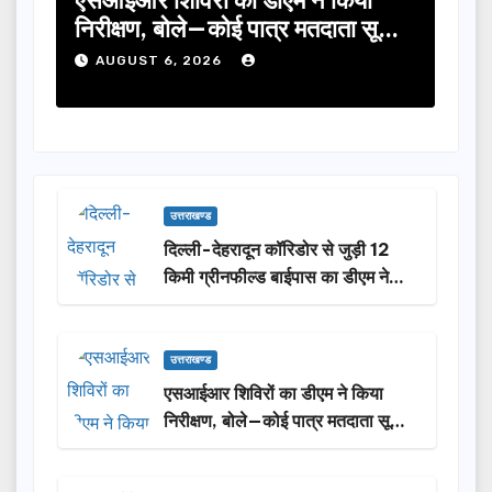
िया
तीलू रौतेली पुरस्कार के लिए 13 महिलाओं
ा सूची
का चयन, 35 आंगनबाड़ी कार्यकर्तियां भी
होंगी सम्मानित…
AUGUST 6, 2026
उत्तराखण्ड
दिल्ली-देहरादून कॉरिडोर से जुड़ी 12
किमी ग्रीनफील्ड बाईपास का डीएम ने
किया निरीक्षण…
उत्तराखण्ड
एसआईआर शिविरों का डीएम ने किया
निरीक्षण, बोले—कोई पात्र मतदाता सूची
से न छूटे…