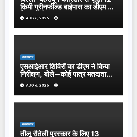
किमी ग्रीनफील्ड बाईपास का डीएम ने
किया निरीक्षण…
AUG 6, 2026
उत्तराखण्ड
एसआईआर शिविरों का डीएम ने किया
निरीक्षण, बोले—कोई पात्र मतदाता
सूची से न छूटे…
AUG 6, 2026
उत्तराखण्ड
तीलू रौतेली पुरस्कार के लिए 13