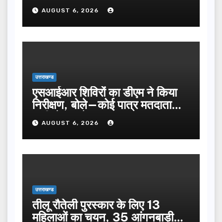
किया निरीक्षण…
AUGUST 6, 2026
उत्तराखण्ड
एसआईआर शिविरों का डीएम ने किया
निरीक्षण, बोले—कोई पात्र मतदाता
सूची से न छूटे…
AUGUST 6, 2026
उत्तराखण्ड
तीलू रौतेली पुरस्कार के लिए 13
महिलाओं का चयन, 35 आंगनबाड़ी