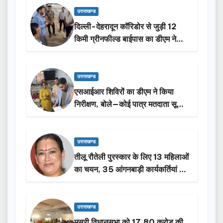
उत्तराखण्ड
दिल्ली-देहरादून कॉरिडोर से जुड़ी 12
किमी ग्रीनफील्ड बाईपास का डीएम ने
किया निरीक्षण…
उत्तराखण्ड
एसआईआर शिविरों का डीएम ने किया
निरीक्षण, बोले—कोई पात्र मतदाता सूची
से न छूटे…
उत्तराखण्ड
तीलू रौतेली पुरस्कार के लिए 13 महिलाओं
का चयन, 35 आंगनबाड़ी कार्यकर्तियां भी
होंगी सम्मानित…
उत्तराखण्ड
मसूरी विधानसभा को 17.80 करोड़ की