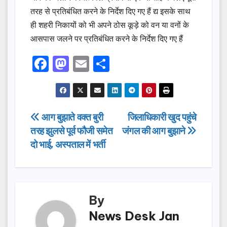
तरह से प्रतिबंधित करने के निर्देश दिए गए हैं द्य इसके साथ
ही शहरी निकायों को भी अपने ठोस कूड़े को वन या वनों के
आसपास जलने पर प्रतिबंधित करने के निर्देश दिए गए हैं
F
M
E
S
a
a
m
h
c
st
ail
ar
e
o
e
Post
आग बुझाते वक्त बुरी
जिलाधिकारी खुद पहुंचे
b
d
तरह झुलसे पूर्व फौजी समेत
जंगल की आग बुझाने
navigation
o
o
दो भाई, अस्पताल में भर्ती
o
n
k
By
News Desk Jan