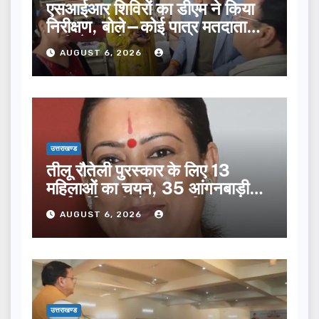
एसआईआर शिविरों का डीएम ने किया
निरीक्षण, बोले—कोई पात्र मतदाता
सूची से न छूटे…
AUGUST 6, 2026
उत्तराखण्ड
तीलू रौतेली पुरस्कार के लिए 13
महिलाओं का चयन, 35 आंगनबाड़ी
कार्यकर्तियां भी होंगी सम्मानित…
AUGUST 6, 2026
उत्तराखण्ड