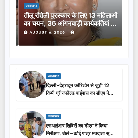
उत्तराखण्ड
उत्तराख
तीलू रौतेली पुरस्कार के लिए 13 महिलाओं
मसू
ूची
का चयन, 35 आंगनबाड़ी कार्यकर्तियां भी
विक
होंगी सम्मानित…
ने क
AUGUST 6, 2026
A
उत्तराखण्ड
दिल्ली-देहरादून कॉरिडोर से जुड़ी 12
किमी ग्रीनफील्ड बाईपास का डीएम ने
किया निरीक्षण…
उत्तराखण्ड
एसआईआर शिविरों का डीएम ने किया
निरीक्षण, बोले—कोई पात्र मतदाता सूची