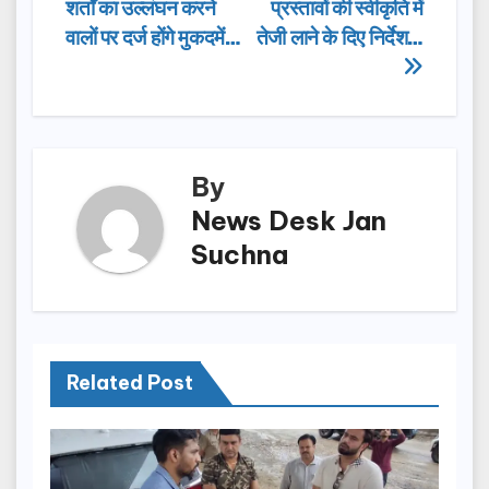
b
d
शर्तों का उल्लंघन करने
प्रस्तावों की स्वीकृति में
navigation
o
o
वालों पर दर्ज होंगे मुकदमें…
तेजी लाने के दिए निर्देश…
o
n
k
By
News Desk Jan
Suchna
Related Post