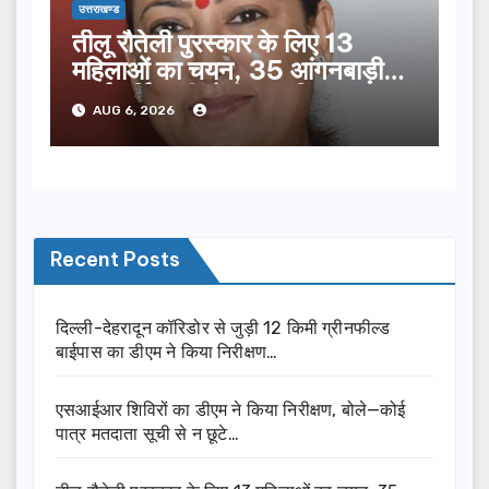
उत्तराखण्ड
तीलू रौतेली पुरस्कार के लिए 13
महिलाओं का चयन, 35 आंगनबाड़ी
कार्यकर्तियां भी होंगी सम्मानित…
AUG 6, 2026
Recent Posts
दिल्ली-देहरादून कॉरिडोर से जुड़ी 12 किमी ग्रीनफील्ड
बाईपास का डीएम ने किया निरीक्षण…
एसआईआर शिविरों का डीएम ने किया निरीक्षण, बोले—कोई
पात्र मतदाता सूची से न छूटे…