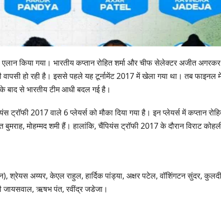
ा एलान किया गया। भारतीय कप्‍तान रोहित शर्मा और चीफ सेलेक्‍टर अजीत अगरकर 
ी की वापसी हो रही है। इससे पहले यह टूर्नामेंट 2017 में खेला गया था। तब फाइनल मे
7 के बाद से भारतीय टीम आधी बदल गई है।
ंस ट्रॉफी 2017 वाले 6 प्‍लेयर्स को मौका दिया गया है। इन प्‍लेयर्स में कप्‍तान रोह
रीत बुमराह, मोहम्मद शमी हैं। हालांकि, चैंपियंस ट्रॉफी 2017 के दौरान विराट कोहल
), श्रेयस अय्यर, केएल राहुल, हार्दिक पांड्या, अक्षर पटेल, वॉशिंगटन सुंदर, कुलद
्‍वी जायसवाल, ऋषभ पंत, रवींद्र जडेजा।
उत्तराखण्ड
उत्तराखण्ड
दिल्ली-देहरादून कॉरिडोर
एसआईआर शिव
से जुड़ी 12 किमी
डीएम ने किया 