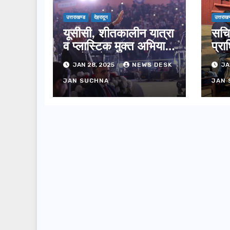
उत्तराखण्ड
देहरादून
उत्तराखण
यूसीसी, शीतकालीन यात्रा
सचि
व प्लास्टिक मुक्त अभियान
प्रा
पर मोदी ने की सराहना…
श्री
JAN 28, 2025
NEWS DESK
JA
राफ
का 
JAN SUCHNA
JAN 