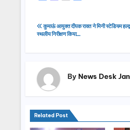
a
a
m
h
c
st
ail
ar
e
o
e
Post
कुमाऊं आयुक्त दीपक रावत ने मिनी स्टेडियम हल्द्
b
d
स्थलीय निरीक्षण किया…
navigation
o
o
o
n
k
By
News Desk Jan
Related Post