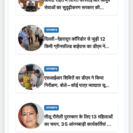
आपदा राहत में त्वरित कार्रवाई और आयुष
सेवाओं का सुदृढ़ीकरण सरकार की
प्राथमिकता: मदन कौशिक
उत्तराखण्ड
दिल्ली-देहरादून कॉरिडोर से जुड़ी 12
किमी ग्रीनफील्ड बाईपास का डीएम ने
किया निरीक्षण…
उत्तराखण्ड
एसआईआर शिविरों का डीएम ने किया
निरीक्षण, बोले—कोई पात्र मतदाता सूची
से न छूटे…
उत्तराखण्ड
तीलू रौतेली पुरस्कार के लिए 13 महिलाओं
का चयन, 35 आंगनबाड़ी कार्यकर्तियां भी
होंगी सम्मानित…