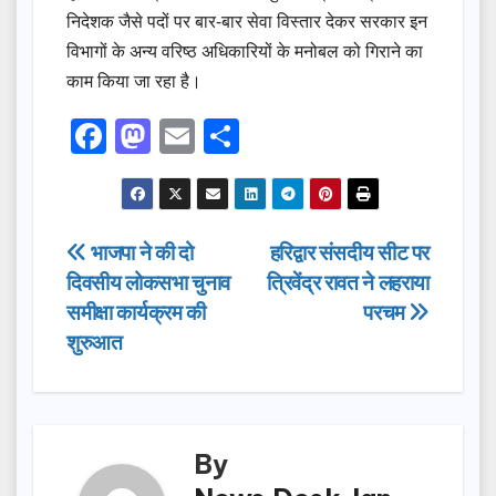
निदेशक जैसे पदों पर बार-बार सेवा विस्तार देकर सरकार इन
विभागों के अन्य वरिष्ठ अधिकारियों के मनोबल को गिराने का
काम किया जा रहा है।
F
M
E
S
a
a
m
h
c
st
ail
ar
e
o
e
Post
भाजपा ने की दो
हरिद्वार संसदीय सीट पर
b
d
दिवसीय लोकसभा चुनाव
त्रिवेंद्र रावत ने लहराया
navigation
o
o
समीक्षा कार्यक्रम की
परचम
o
n
शुरुआत
k
By