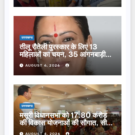
उत्तराखण्ड
तीलू रौतेली पुरस्कार के लिए 13
महिलाओं का चयन, 35 आंगनबाड़ी
कार्यकर्तियां भी होंगी सम्मानित…
AUGUST 6, 2026
उत्तराखण्ड
मसूरी विधानसभा को 17.80 करोड़
की विकास योजनाओं की सौगात, सीएम
धामी ने किया लोकार्पण-शिलान्यास.
AUGUST 4, 2026