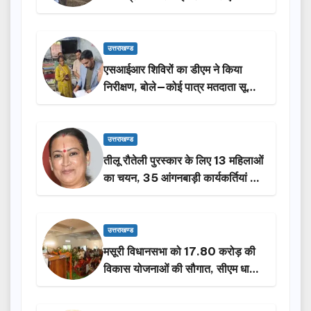
किया निरीक्षण…
उत्तराखण्ड
एसआईआर शिविरों का डीएम ने किया
निरीक्षण, बोले—कोई पात्र मतदाता सूची
से न छूटे…
उत्तराखण्ड
तीलू रौतेली पुरस्कार के लिए 13 महिलाओं
का चयन, 35 आंगनबाड़ी कार्यकर्तियां भी
होंगी सम्मानित…
उत्तराखण्ड
मसूरी विधानसभा को 17.80 करोड़ की
विकास योजनाओं की सौगात, सीएम धामी
ने किया लोकार्पण-शिलान्यास.