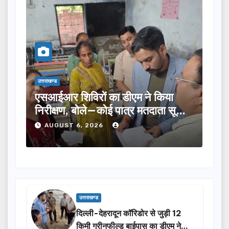
ड
उत्तराखण्ड
आर शिविरों का डीएम ने किया
तीलू रौतेली पुरस्
क्षण, बोले—कोई पात्र मतदाता सूची
का चयन, 35 आंगनबा
 छूटे…
होंगी सम्मानित…
GUST 6, 2026
AUGUST 6, 2026
उत्तराखण्ड
दिल्ली-देहरादून कॉरिडोर से जुड़ी 12
किमी ग्रीनफील्ड बाईपास का डीएम ने