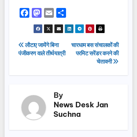
F
M
E
S
a
a
m
h
c
st
ail
ar
e
o
e
Post
लौटाए जायेंगे बिना
चारधाम बस संचालकों की
b
d
पंजीकरण वाले तीर्थयात्री
परमिट सरेंडर करने की
navigation
o
o
चेतावनी
o
n
k
By
News Desk Jan
Suchna