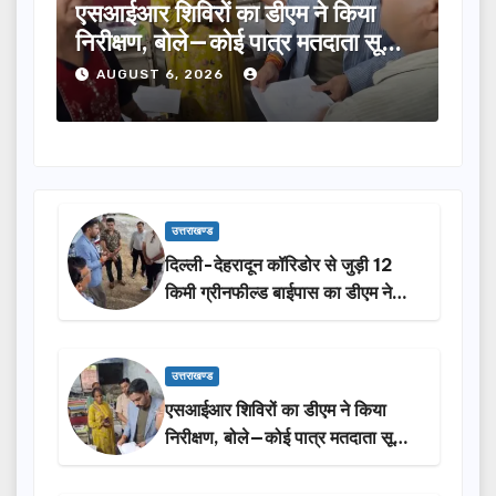
म ने किया
तीलू रौतेली पुरस्कार के लिए 13 महिला
र मतदाता सूची
का चयन, 35 आंगनबाड़ी कार्यकर्तियां भ
होंगी सम्मानित…
AUGUST 6, 2026
उत्तराखण्ड
दिल्ली-देहरादून कॉरिडोर से जुड़ी 12
किमी ग्रीनफील्ड बाईपास का डीएम ने
किया निरीक्षण…
उत्तराखण्ड
एसआईआर शिविरों का डीएम ने किया
निरीक्षण, बोले—कोई पात्र मतदाता सूची
से न छूटे…