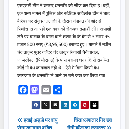
एसएसटी टीम ने बरामद धनराशि को सीज कर दिया है।वहीं,
एक अन्य मामले में पुलिस और स्टेटिक सर्विलांस टीम ने घाट
बैरियर पर संयुक्त तलाशी के दौरान चंपावत की ओर से
पिथौरागढ़ आ रही एक कार को रोककर तलाशी ली। तलाशी
लेने पर चालक के बगल वाले शख्स के के बैग से 3 लाख 95
हजार 500 रुपए (₹3,95,500) बरामद हुए। मामले में नवीन
चंद ठाकुर पुत्र गजेंद्र चंद ठाकुर निवासी नैनीपातल,
जाजरदेवल (पिथौरागढ़) के पास बरामद धनराशि से संबंधित
कोई भी वैध कागजात नहीं थे। ऐसे में बिना किसी वैध
कागजात के धनराशि ले जाने पर उसे जब्त कर लिया गया।
F
M
E
S
a
a
m
h
c
st
ail
ar
e
o
e
Post
हवाई अड्डे पर वायु
चिंताःलगातार गिर रहा
b
d
सेना का गगन शक्ति
नैनी झील का जलस्तर