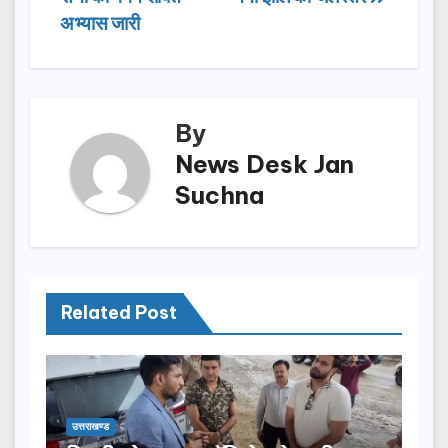
navigation
o
o
अभ्यास जारी
o
n
k
By
News Desk Jan
Suchna
Related Post
उत्तराखण्ड