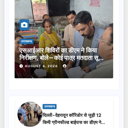
उत्तराखण्ड
उत्तराखण्ड
एसआईआर शिविरों का डीएम ने किया
तीलू रौ
निरीक्षण, बोले—कोई पात्र मतदाता सूची
का चयन,
से न छूटे…
होंगी स
AUGUST 6, 2026
AUGU
उत्तराखण्ड
दिल्ली-देहरादून कॉरिडोर से जुड़ी 12
किमी ग्रीनफील्ड बाईपास का डीएम ने