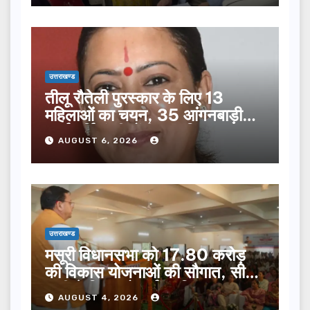
उत्तराखण्ड
तीलू रौतेली पुरस्कार के लिए 13
महिलाओं का चयन, 35 आंगनबाड़ी
कार्यकर्तियां भी होंगी सम्मानित…
AUGUST 6, 2026
उत्तराखण्ड
मसूरी विधानसभा को 17.80 करोड़
की विकास योजनाओं की सौगात, सीएम
धामी ने किया लोकार्पण-शिलान्यास.
AUGUST 4, 2026