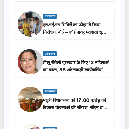
किया निरीक्षण…
उत्तराखण्ड
एसआईआर शिविरों का डीएम ने किया
निरीक्षण, बोले—कोई पात्र मतदाता सूची
से न छूटे…
उत्तराखण्ड
तीलू रौतेली पुरस्कार के लिए 13 महिलाओं
का चयन, 35 आंगनबाड़ी कार्यकर्तियां भी
होंगी सम्मानित…
उत्तराखण्ड
मसूरी विधानसभा को 17.80 करोड़ की
विकास योजनाओं की सौगात, सीएम धामी
ने किया लोकार्पण-शिलान्यास.