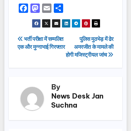
F
M
E
S
a
a
m
h
c
st
ail
ar
e
o
e
Post
भर्ती परीक्षा में सम्मलित
पुलिस मुठभेड़ में ढेर
b
d
एक और मुन्नाभाई गिरफ्तार
अमरजीत के मामले की
navigation
o
o
होगी मजिस्ट्रीयल जांच
o
n
k
By
News Desk Jan
Suchna