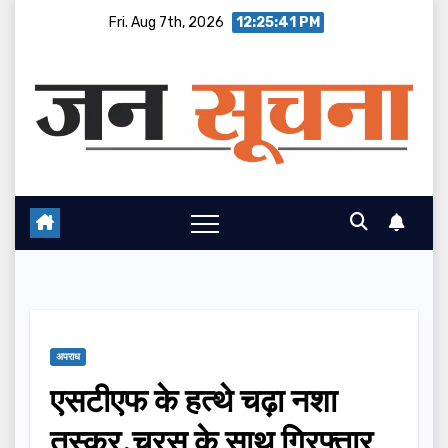
Skip
Fri. Aug 7th, 2026
12:25:42 PM
to
content
अपराध
एसटीएफ के हत्थे चढ़ा नशा
तस्कर,चरस के साथ गिरफ्तार